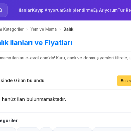
İlanlar
Kayıp Arıyorum
Sahiplendirme
Eş Arıyorum
Tür Re
 Kategoriler
›
Yem ve Mama
›
Balık
lık ilanları ve Fiyatları
ama ilanları e-evcil.com’da! Kuru, canlı ve donmuş yemleri filtrele, uy
Sıral
sinde 0 ilan bulundu.
Bu 
e henüz ilan bulunmamaktadır.
egoriler