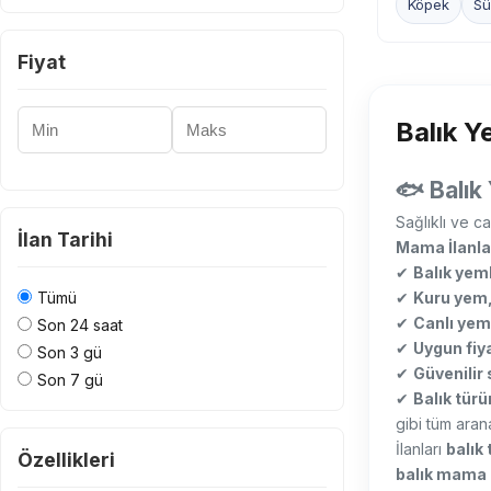
Köpek
Sü
Fiyat
Minimum Fiyat
Maksimum Fiyat
Balık Y
🐟
Balık
Sağlıklı ve ca
İlan Tarihi
Mama İlanla
✔
Balık yeml
Tümü
✔
Kuru yem,
✔
Canlı yem
Son 24 saat
✔
Uygun fiya
Son 3 gü
✔
Güvenilir 
Son 7 gü
✔
Balık türün
gibi tüm arana
İlanları
balık 
Özellikleri
balık mama i