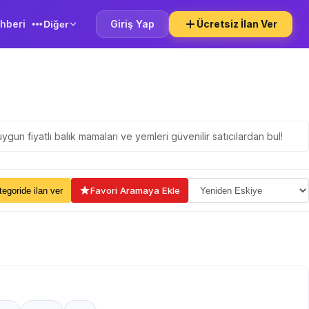
hberi
Giriş Yap
Ücretsiz İlan Ver
Diğer
gun fiyatlı balık mamaları ve yemleri güvenilir satıcılardan bul!
ama Seçin
Favori Aramaya Ekle
kategoride ilan ver