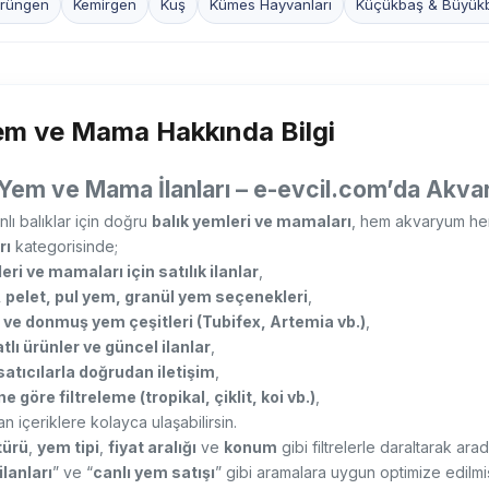
rüngen
Kemirgen
Kuş
Kümes Hayvanları
Küçükbaş & Büyük
em ve Mama Hakkında Bilgi
 Yem ve Mama İlanları – e-evcil.com’da Akvar
nlı balıklar için doğru
balık yemleri ve mamaları
, hem akvaryum hem
rı
kategorisinde;
eri ve mamaları için satılık ilanlar
,
 pelet, pul yem, granül yem seçenekleri
,
 ve donmuş yem çeşitleri (Tubifex, Artemia vb.)
,
tlı ürünler ve güncel ilanlar
,
satıcılarla doğrudan iletişim
,
e göre filtreleme (tropikal, çiklit, koi vb.)
,
n içeriklere kolayca ulaşabilirsin.
türü
,
yem tipi
,
fiyat aralığı
ve
konum
gibi filtrelerle daraltarak aradı
lanları
” ve “
canlı yem satışı
” gibi aramalara uygun optimize edilmi