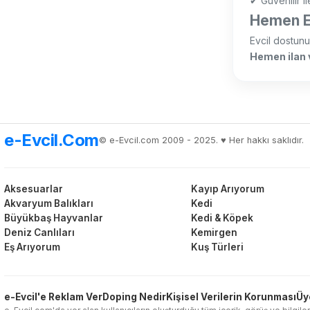
✔ Güvenilir i
Hemen Eş
Evcil dostunu
Hemen ilan v
e-Evcil.Com
© e-Evcil.com 2009 - 2025. ♥️ Her hakkı saklıdır.
Aksesuarlar
Kayıp Arıyorum
Akvaryum Balıkları
Kedi
Büyükbaş Hayvanlar
Kedi & Köpek
Deniz Canlıları
Kemirgen
Eş Arıyorum
Kuş Türleri
e-Evcil'e Reklam Ver
Doping Nedir
Kişisel Verilerin Korunması
Üy