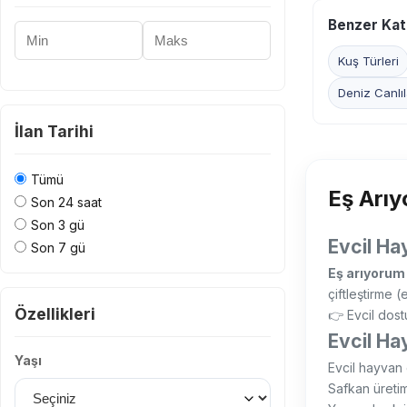
Benzer Kat
Minimum Fiyat
Maksimum Fiyat
Kuş Türleri
Deniz Canlıl
İlan Tarihi
Tümü
Eş Arıy
Son 24 saat
Son 3 gü
Evcil Ha
Son 7 gü
Eş arıyorum 
çiftleştirme (
Özellikleri
👉 Evcil dost
Evcil Ha
Yaşı
Evcil hayvan e
Safkan üreti