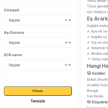
Yavru almak i
Türün genetik
Cinsiyeti
için oldukça 
Eş Arark
Sağlıklı üreti
✔ Aynı ırk ve
Aşı Durumu
✔ Sağlıklı ve 
✔ Yaş ve ür
✔ Veteriner k
✔ Akraba eşl
SCR varmı
📌 Yanlış eşle
Hangi Ha
🐱 Kediler
British Shorth
Scottish Fold
Bengal
Filtrele
İran Kedisi
Temizle
🐶 Köpekle