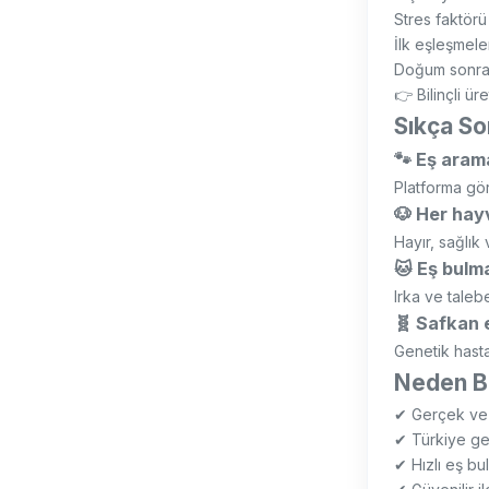
Stres faktörü 
İlk eşleşmele
Doğum sonras
👉 Bilinçli ü
Sıkça So
🐾 Eş arama
Platforma gör
🐶 Her hayv
Hayır, sağlık 
🐱 Eş bulm
Irka ve taleb
🧬 Safkan 
Genetik hastalı
Neden Bu
✔ Gerçek ve a
✔ Türkiye gen
✔ Hızlı eş bu