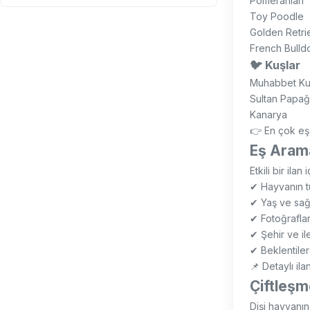
Pomeranian
Toy Poodle
Golden Retri
French Bulld
🐦 Kuşlar
Muhabbet Ku
Sultan Papağ
Kanarya
👉 En çok eş 
Eş Arama 
Etkili bir ilan i
✔ Hayvanın tür
✔ Yaş ve sağl
✔ Fotoğraflar
✔ Şehir ve ile
✔ Beklentiler 
📌 Detaylı ila
Çiftleşm
Dişi hayvanı