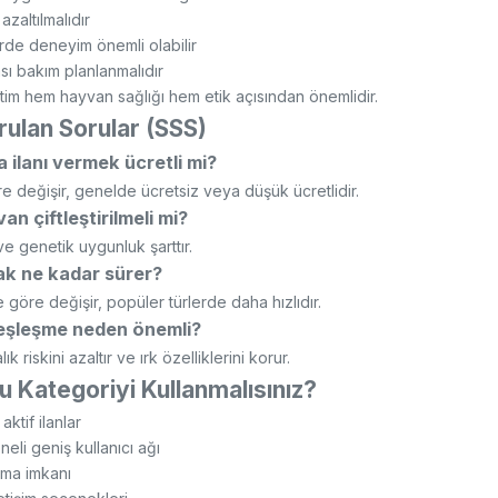
azaltılmalıdır
rde deneyim önemli olabilir
ı bakım planlanmalıdır
retim hem hayvan sağlığı hem etik açısından önemlidir.
rulan Sorular (SSS)
 ilanı vermek ücretli mi?
e değişir, genelde ücretsiz veya düşük ücretlidir.
an çiftleştirilmeli mi?
ve genetik uygunluk şarttır.
ak ne kadar sürer?
e göre değişir, popüler türlerde daha hızlıdır.
eşleşme neden önemli?
k riskini azaltır ve ırk özelliklerini korur.
 Kategoriyi Kullanmalısınız?
ktif ilanlar
eli geniş kullanıcı ağı
lma imkanı