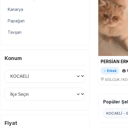
Kanarya
Papağan
Tavşan
Hamster
Güvercin
Konum
Guinea Pig / Kobay
♂ Erkek
🎂 
İl Seçin
Kaplumbağa
GÖLCÜK / KO
İlçe Seçin
Popüler Şeh
KOCAELİ - Eş
Fiyat