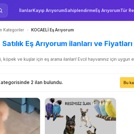
İlanlar
Kayıp Arıyorum
Sahiplendirme
Eş Arıyorum
Tür Re
 Kategoriler
›
KOCAELİ Eş Arıyorum
atılık Eş Arıyorum ilanları ve Fiyatları
 köpek ve kuşlar için eş arama ilanları! Evcil hayvanınız için uygun eş
Sıral
ategorisinde 2 ilan bulundu.
Bu 