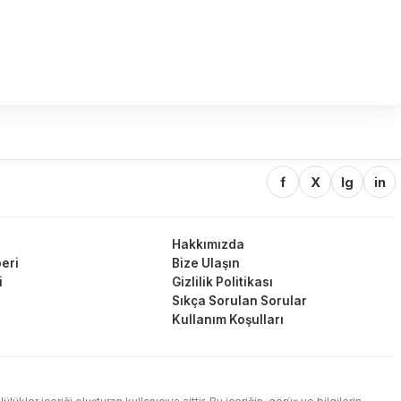
f
X
Ig
in
Hakkımızda
eri
Bize Ulaşın
i
Gizlilik Politikası
Sıkça Sorulan Sorular
Kullanım Koşulları