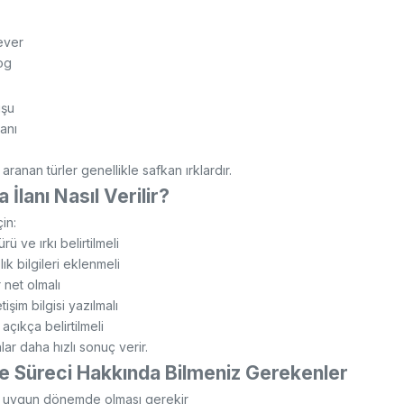
ever
og
şu
anı
aranan türler genellikle safkan ırklardır.
İlanı Nasıl Verilir?
çin:
ü ve ırkı belirtilmeli
ık bilgileri eklenmeli
 net olmalı
tişim bilgisi yazılmalı
açıkça belirtilmeli
nlar daha hızlı sonuç verir.
e Süreci Hakkında Bilmeniz Gerekenler
n uygun dönemde olması gerekir