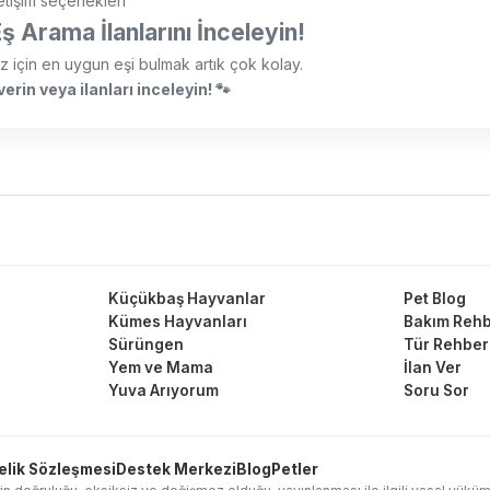
letişim seçenekleri
 Arama İlanlarını İnceleyin!
z için en uygun eşi bulmak artık çok kolay.
erin veya ilanları inceleyin! 🐾
Küçükbaş Hayvanlar
Pet Blog
Kümes Hayvanları
Bakım Rehb
Sürüngen
Tür Rehber
Yem ve Mama
İlan Ver
Yuva Arıyorum
Soru Sor
elik Sözleşmesi
Destek Merkezi
Blog
Petler