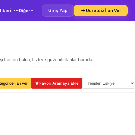
hberi
Giriş Yap
Ücretsiz İlan Ver
Diğer
i hemen bulun, hızlı ve güvenilir ilanlar burada.
ama Seçin
Favori Aramaya Ekle
kategoride ilan ver