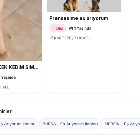
Prensesime eş arıyorum
♀ Dişi
🎂 1 Yaşında
KARTEPE / KOCAELİ
PERSİAN ERKEK KEDİM SİMBA YA PERSİAN EŞ ARIYORUM
1 Yaşında
CAELİ
irler
 Arıyorum ilanları
BURSA - Eş Arıyorum ilanları
MERSİN - Eş Arıyor