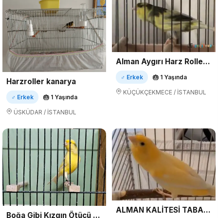
Alman Aygırı Harz Roller Ötüm Kanaryaları!
♂ Erkek
🎂 1 Yaşında
Harzroller kanarya
KÜÇÜKÇEKMECE / İSTANBUL
♂ Erkek
🎂 1 Yaşında
ÜSKÜDAR / İSTANBUL
ALMAN KALİTESİ TABANCA GİBİ HARZ ROLLER ÖTÜM KANARYALARI
Boğa Gibi Kızgın Ötücü Alman Kanaryalar!