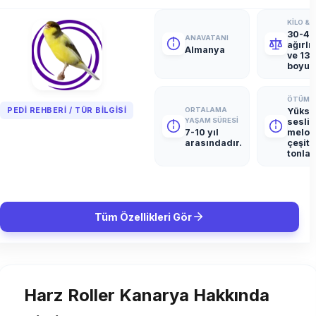
KILO & 
30-40
ANAVATANI
ağırlı
Almanya
ve 13
boyun
ÖTÜM Ş
PEDI REHBERI / TÜR BILGISI
ORTALAMA
Yükse
YAŞAM SÜRESI
sesli,
7-10 yıl
melod
arasındadır.
çeşitli
tonlar
Tüm Özellikleri Gör
Harz Roller Kanarya Hakkında