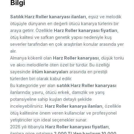
Bilgi
Satılık Harz Roller kanaryası ilanları
, eşsiz ve melodik
ötüşüyle dünyanın en değerli ötücü kanarya türlerini bir
araya getirir. Özellikle
Harz Roller kanaryası fiyatları
,
ötüş kalitesi ve safkan genetik yapısı nedeniyle kuş
severler tarafından en çok araştırılan konular arasında yer
alır.
Almanya kökenli olan
Harz Roller kanaryası
, düşük tonlu
ve akıcı melodilerle öten özel bir türdür. Bu özelliği
sayesinde
ötüm kanaryaları
arasında en prestijli
türlerden biri olarak kabul edilir.
Bu kategoride yer alan
satılık Harz Roller kanaryası
ilanlarında; yavru, ötücü erkek, damızlık ve yarış
potansiyeline sahip kuşları detaylı şekilde
inceleyebilirsiniz.
Harz Roller kanarya ilanları
, özellikle
ötüş kalitesine önem veren kullanıcılar ve profesyonel
yetiştiriciler için ideal seçenekler sunar.
2026 yılı itibarıyla
Harz Roller kanaryası fiyatları
,
ilanlara göre ortalama
2.000 TL’den başlayıp 10.000