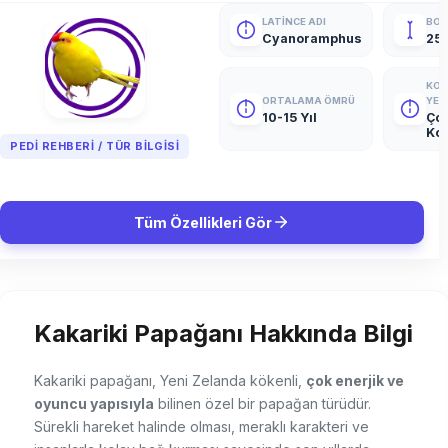
LATINCE ADI
BOY
Cyanoramphus
25
KO
ORTALAMA ÖMRÜ
YET
10-15 Yıl
Ço
Kon
PEDI REHBERI / TÜR BILGISI
Tüm Özellikleri Gör
Kakariki Papağanı Hakkında Bilgi
Kakariki papağanı, Yeni Zelanda kökenli,
çok enerjik ve
oyuncu yapısıyla
bilinen özel bir papağan türüdür.
Sürekli hareket halinde olması, meraklı karakteri ve