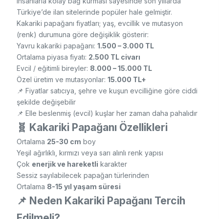
insanlarla kolay bağ kurması sayesinde son yıllarda
Türkiye’de ilan sitelerinde popüler hale gelmiştir.
Kakariki papağanı fiyatları; yaş, evcillik ve mutasyon
(renk) durumuna göre değişiklik gösterir:
Yavru kakariki papağanı:
1.500 – 3.000 TL
Ortalama piyasa fiyatı:
2.500 TL civarı
Evcil / eğitimli bireyler:
8.000 – 15.000 TL
Özel üretim ve mutasyonlar:
15.000 TL+
📌 Fiyatlar satıcıya, şehre ve kuşun evcilliğine göre ciddi
şekilde değişebilir
📌 Elle beslenmiş (evcil) kuşlar her zaman daha pahalıdır
🧬 Kakariki Papağanı Özellikleri
Ortalama
25-30 cm
boy
Yeşil ağırlıklı, kırmızı veya sarı alınlı renk yapısı
Çok
enerjik ve hareketli
karakter
Sessiz sayılabilecek papağan türlerinden
Ortalama
8-15 yıl yaşam süresi
📌 Neden Kakariki Papağanı Tercih
Edilmeli?