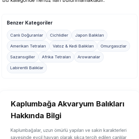
Bu kategoride henüz ilan bulunmamaktadır.
Benzer Kategoriler
Canlı Doğuranlar
Cichlidler
Japon Balıkları
Amerikan Tetraları
Vatoz & Kedi Balıkları
Omurgasızlar
Sazansıgiller
Afrika Tetraları
Arowanalar
Labirentli Balıklar
Kaplumbağa Akvaryum Balıkları
Hakkında Bilgi
Kaplumbağalar, uzun ömürlü yapıları ve sakin karakterleri
sayesinde evcil hayvan olarak sıkça tercih edilen canlılar