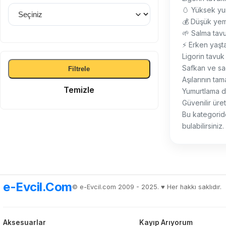
🥚 Yüksek yu
💰 Düşük yem
🌱 Salma tav
⚡ Erken yaşt
Ligorin tavuk
Safkan ve sağ
Filtrele
Aşılarının ta
Temizle
Yumurtlama d
Güvenilir üret
Bu kategoride;
bulabilirsini
e-Evcil.Com
© e-Evcil.com 2009 - 2025. ♥️ Her hakkı saklıdır.
Aksesuarlar
Kayıp Arıyorum