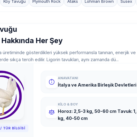
Köy Tavuğu
Plymouth Rock
Ataks
Lohman Brown
Susex
avuğu
 Hakkında Her Şey
 üretiminde gösterdikleri yüksek performansla tanınan, enerjik ve day
iklerde sıkça tercih edilir. Ligorin tavukları, aynı zamanda dü...
ANAVATANI
İtalya ve Amerika Birleşik Devletleri'
KILO & BOY
Horoz: 2,5-3 kg, 50-60 cm Tavuk: 1
kg, 40-50 cm
/ TÜR BILGISI