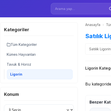
Anasayfa
›
Tüm
Kategoriler
Satılık Li
Tüm Kategoriler
Satılık Ligor
Kümes Hayvanları
Tavuk & Horoz
Ligorin Katego
Ligorin
Bu kategorid
Konum
Benzer Kat
İl Seçin