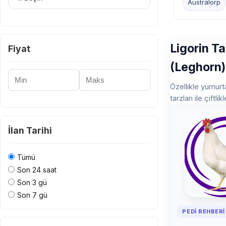
Australorp
Ligorin T
Fiyat
(Leghorn)
Minimum Fiyat
Maksimum Fiyat
Özellikle yumurta
tarzları ile çiftl
İlan Tarihi
Tümü
Son 24 saat
Son 3 gü
Son 7 gü
PEDI REHBERI 