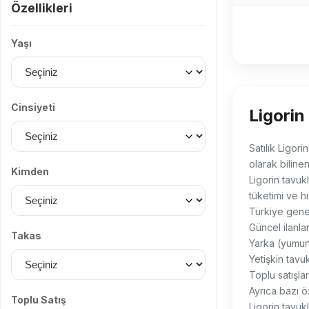
Özellikleri
Yaşı
Cinsiyeti
Ligorin
Satılık Ligori
olarak biline
Kimden
Ligorin tavukl
tüketimi ve h
Türkiye genel
Güncel ilanla
Takas
Yarka (yumurt
Yetişkin tavu
Toplu satışla
Ayrıca bazı ö
Toplu Satış
Ligorin tavukl