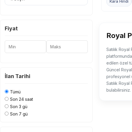
Kara Hindi
Fiyat
Royal P
Minimum Fiyat
Maksimum Fiyat
Satılık Royal 
platformunda b
edilen özel t
Güncel Royal P
İlan Tarihi
profesyonel 
Satılık Royal 
bulabilirsiniz
Tümü
Son 24 saat
Son 3 gü
Son 7 gü