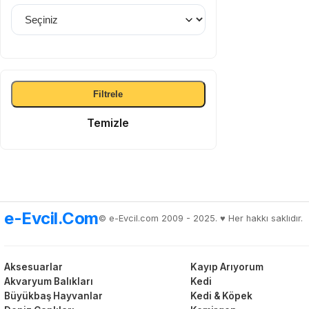
Filtrele
Temizle
e-Evcil.Com
© e-Evcil.com 2009 - 2025. ♥️ Her hakkı saklıdır.
Aksesuarlar
Kayıp Arıyorum
Akvaryum Balıkları
Kedi
Büyükbaş Hayvanlar
Kedi & Köpek