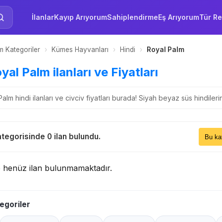
İlanlar
Kayıp Arıyorum
Sahiplendirme
Eş Arıyorum
Tür Re
 Kategoriler
›
Kümes Hayvanları
›
Hindi
›
Royal Palm
oyal Palm ilanları ve Fiyatları
Palm hindi ilanları ve civciv fiyatları burada! Siyah beyaz süs hindileri
Sıral
tegorisinde 0 ilan bulundu.
Bu 
e henüz ilan bulunmamaktadır.
egoriler