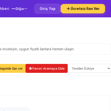
hberi
Giriş Yap
Ücretsiz İlan Ver
Diğer
ni inceleyin, uygun fiyatlı ilanlara hemen ulaşın.
ama Seçin
Favori Aramaya Ekle
kategoride ilan ver