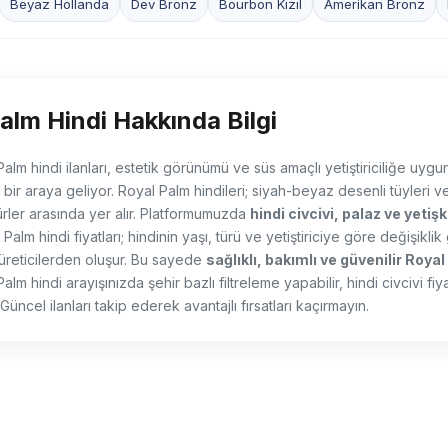
Beyaz Hollanda
Dev Bronz
Bourbon Kızıl
Amerikan Bronz
alm Hindi Hakkında Bilgi
Palm hindi ilanları, estetik görünümü ve süs amaçlı yetiştiriciliğe uygun
ir araya geliyor. Royal Palm hindileri; siyah-beyaz desenli tüyleri ve 
ürler arasında yer alır. Platformumuzda
hindi civcivi, palaz ve yetişk
alm hindi fiyatları; hindinin yaşı, türü ve yetiştiriciye göre değişikl
üreticilerden oluşur. Bu sayede
sağlıklı, bakımlı ve güvenilir Royal
Palm hindi arayışınızda şehir bazlı filtreleme yapabilir, hindi civcivi fiy
. Güncel ilanları takip ederek avantajlı fırsatları kaçırmayın.