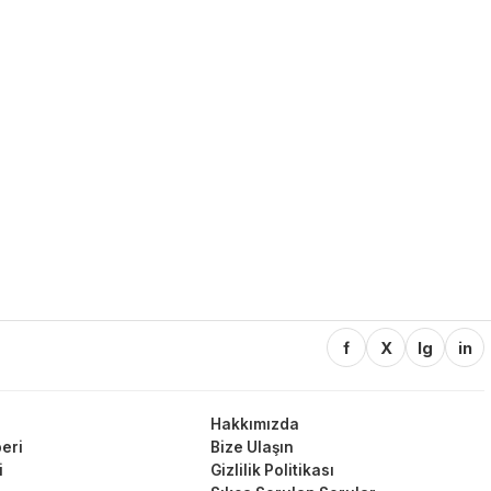
f
X
Ig
in
Hakkımızda
eri
Bize Ulaşın
i
Gizlilik Politikası