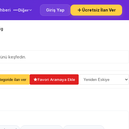
hberi
Giriş Yap
Ücretsiz İlan Ver
Diğer
ig
ürünü keşfedin.
ama Seçin
Favori Aramaya Ekle
kategoride ilan ver