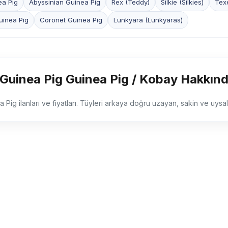
a Pig
Abyssinian Guinea Pig
Rex (Teddy)
Silkie (Silkies)
Texe
inea Pig
Coronet Guinea Pig
Lunkyara (Lunkyaras)
 Guinea Pig Guinea Pig / Kobay Hakkınd
a Pig ilanları ve fiyatları. Tüyleri arkaya doğru uzayan, sakin ve uysal