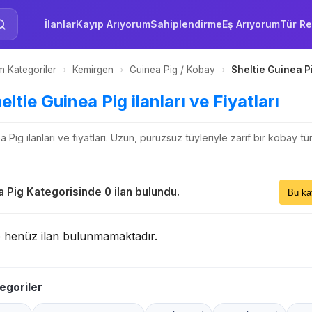
İlanlar
Kayıp Arıyorum
Sahiplendirme
Eş Arıyorum
Tür Re
 Kategoriler
›
Kemirgen
›
Guinea Pig / Kobay
›
Sheltie Guinea P
heltie Guinea Pig ilanları ve Fiyatları
 Pig ilanları ve fiyatları. Uzun, pürüzsüz tüyleriyle zarif bir kobay t
Sıral
a Pig Kategorisinde 0 ilan bulundu.
Bu 
e henüz ilan bulunmamaktadır.
egoriler