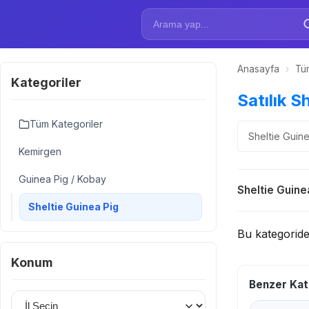
Anasayfa
›
Tüm
Kategoriler
Satılık S
Tüm Kategoriler
Sheltie Guinea
Kemirgen
Guinea Pig / Kobay
Sheltie Guine
Sheltie Guinea Pig
Bu kategorid
Konum
Benzer Kat
İl Seçin