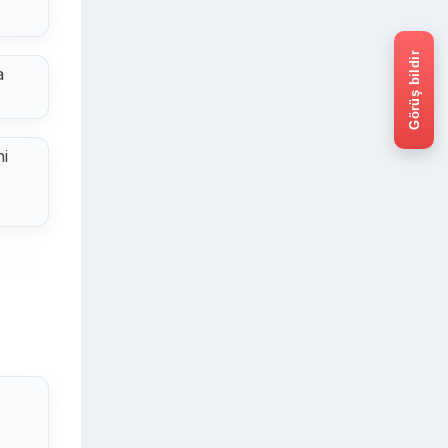
Görüş bildir
a
ni