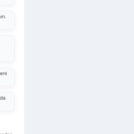
ın.
eni
 da