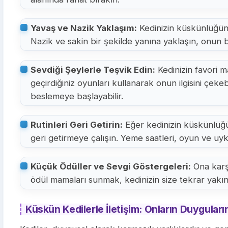
Yavaş ve Nazik Yaklaşım:
Kedinizin küskünlüğün
Nazik ve sakin bir şekilde yanına yaklaşın, onun b
Sevdiği Şeylerle Teşvik Edin:
Kedinizin favori m
geçirdiğiniz oyunları kullanarak onun ilgisini çekebi
beslemeye başlayabilir.
Rutinleri Geri Getirin:
Eğer kedinizin küskünlüğü 
geri getirmeye çalışın. Yeme saatleri, oyun ve uy
Küçük Ödüller ve Sevgi Göstergeleri:
Ona karşı
ödül mamaları sunmak, kedinizin size tekrar yakınl
Küskün Kedilerle İletişim: Onların Duygular