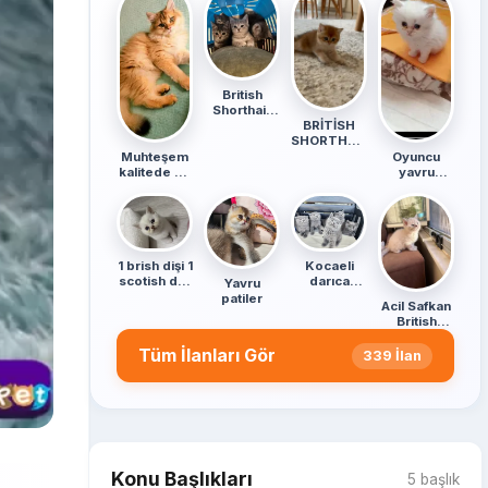
British
Shorthair
Yavruları 2
BRİTİSH
Aylık
SHORTHAİR
Sağlıklı Ve
GOLDEN
Muhteşem
Oyuncu
Oyuncu
kalitede ve
yavru
özelliklerde..
kedim
1 brish dişi 1
Kocaeli
scotish dişi
darıca
Yavru
2 scotish
minik
patiler
Acil Safkan
erkek
patiler
British
Shorthair
Tüm İlanları Gör
Yavrularımız
339 İlan
Konu Başlıkları
5 başlık