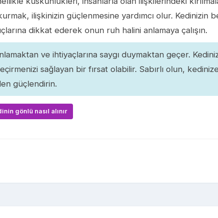
likle küskünlükleri, insanlarla olan ilişkilerindeki kırılma
urmak, ilişkinizin güçlenmesine yardımcı olur. Kedinizin 
puçlarına dikkat ederek onun ruh halini anlamaya çalışın.
 anlamaktan ve ihtiyaçlarına saygı duymaktan geçer. Kedini
çirmenizi sağlayan bir fırsat olabilir. Sabırlı olun, kediniz
en güçlendirin.
nin gönlü nasıl alınır