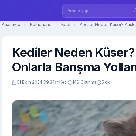
Anasayfa
Kütüphane
Kedi
Kediler Neden Küser? Küskün
>
>
>
Kediler Neden Küser?
Onlarla Barışma Yollar
01 Ekim 2024 09:34
Kedi
146 Okunma
5 dk