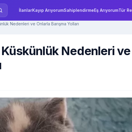
İlanlar
Kayıp Arıyorum
Sahiplendirme
Eş Arıyorum
Tür Re
lük Nedenleri ve Onlarla Barışma Yolları
 Küskünlük Nedenleri ve
ı