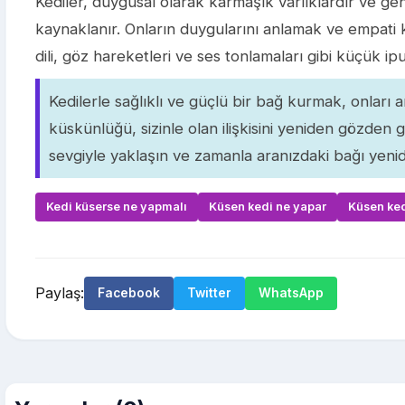
Kediler, duygusal olarak karmaşık varlıklardır ve genel
kaynaklanır. Onların duygularını anlamak ve empati k
dili, göz hareketleri ve ses tonlamaları gibi küçük i
Kedilerle sağlıklı ve güçlü bir bağ kurmak, onları
küskünlüğü, sizinle olan ilişkisini yeniden gözden ge
sevgiyle yaklaşın ve zamanla aranızdaki bağı yenid
Kedi küserse ne yapmalı
Küsen kedi ne yapar
Küsen kedi
Paylaş:
Facebook
Twitter
WhatsApp