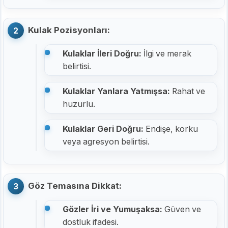
Kulak Pozisyonları:
Kulaklar İleri Doğru:
İlgi ve merak
belirtisi.
Kulaklar Yanlara Yatmışsa:
Rahat ve
huzurlu.
Kulaklar Geri Doğru:
Endişe, korku
veya agresyon belirtisi.
Göz Temasına Dikkat:
Gözler İri ve Yumuşaksa:
Güven ve
dostluk ifadesi.