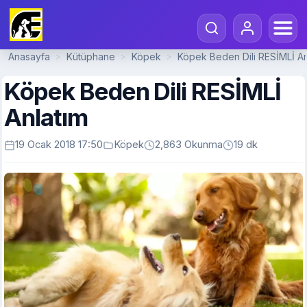
Anasayfa
Kütüphane
Köpek
Köpek Beden Dili RESİMLİ An
>
>
>
Köpek Beden Dili RESİMLİ
Anlatım
19 Ocak 2018 17:50
Köpek
2,863 Okunma
19 dk