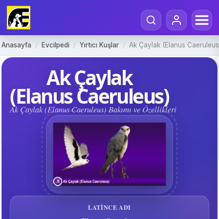
Anasayfa
/
Evcilpedi
/
Yırtıcı Kuşlar
/
Ak Çaylak (Elanus Caeruleus
Ak Çaylak
(Elanus Caeruleus)
Ak Çaylak (Elanus Caeruleus) Bakımı ve Özellikleri
LATINCE ADI