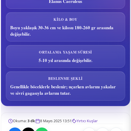
Elanus Caeruleus
KILO & BOY
Boyu yaklaşık 30-36 cm ve kilosu 180-260 gr arasında
değişebilir.
ORTALAMA YAŞAM SÜRESI
5-10 yıl arasında değişebilir.
BESLENME ŞEKLI
Genellikle böceklerle beslenir; uçarken avlarını yakalar
ve sivri gagasıyla avlarını tutar.
Okuma:
3 dk
8 Mayıs 2025 13:51
Yırtıcı Kuşlar