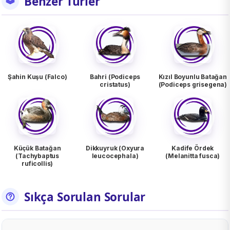
Benzer Türler
Şahin Kuşu (Falco)
Bahri (Podiceps
Kızıl Boyunlu Batağan
cristatus)
(Podiceps grisegena)
Küçük Batağan
Dikkuyruk (Oxyura
Kadife Ördek
(Tachybaptus
leucocephala)
(Melanitta fusca)
ruficollis)
Sıkça Sorulan Sorular