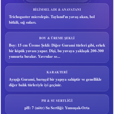
BILIMSEL ADI & ANAVATANI
Trichogaster microlepis. Tayland'ın yavaş akan, bol
bitkili, sığ suları.
BOY & ÜREME ŞEKLI
Boy: 15 cm Üreme Şekli: Diğer Gurami türleri gibi, erkek
bir köpük yuvası yapar. Dişi, bu yuvaya yaklaşık 200-300
yumurta bırakır. Yavrular se...
KARAKTERI
Ayışığı Gurami, barışçıl bir yapıya sahiptir ve genellikle
diğer balık türleriyle iyi geçinir.
PH & SU SERTLIĞI
pH: 7 (nötr) Su Sertliği: Yumuşak-Orta