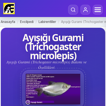
Anasayfa
/
Evcilpedi
/
Labirentliler
/
Ayışığı Gurami (Trichogaster m
Ayışığı Gurami
(Trichogaster
microlepis)
Ayışığı Gurami (Trichogaster microlepis) Bakımı ve
Özellikleri