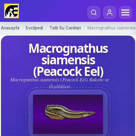
Anasayfa
/
Evcilpedi
/
Tatlı Su Canlıları
/
Macrognathus siamensis
Macrognathus
siamensis
(Peacock Eel)
Macrognathus siamensis (Peacock Eel) Bakımı ve
Özellikleri