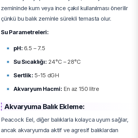
zemininde kum veya ince çakıl kullanılması önerilir
çünkü bu balık zeminle sürekli temasta olur.
Su Parametreleri:
pH:
6.5 – 7.5
Su Sıcaklığı:
24°C – 28°C
Sertlik:
5-15 dGH
Akvaryum Hacmi:
En az 150 litre
Akvaryuma Balık Ekleme:
Peacock Eel, diğer balıklarla kolayca uyum sağlar,
ancak akvaryumda aktif ve agresif balıklardan