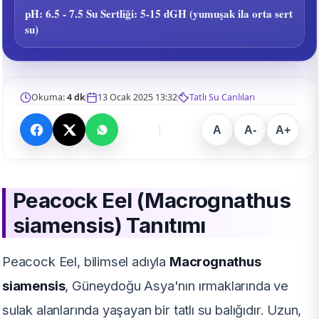
pH: 6.5 - 7.5 Su Sertliği: 5-15 dGH (yumuşak ila orta sert
su)
Okuma:
4 dk
13 Ocak 2025 13:32
Tatlı Su Canlıları
A
A-
A+
Peacock Eel (Macrognathus
siamensis) Tanıtımı
Peacock Eel, bilimsel adıyla
Macrognathus
siamensis
, Güneydoğu Asya'nın ırmaklarında ve
sulak alanlarında yaşayan bir tatlı su balığıdır. Uzun,