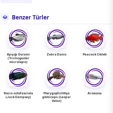
Benzer Türler
Ayışığı Gurami
Zebra Danio
Peacock Cikleti
(Trichogaster
microlepis)
Rocio octofasciata
Pterygoplichthys
Arowana
(Jack Dempsey)
gibbiceps (Leopar
Vatoz)