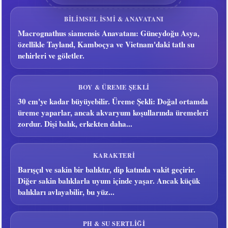
BILIMSEL ISMI & ANAVATANI
Macrognathus siamensis Anavatanı: Güneydoğu Asya,
özellikle Tayland, Kamboçya ve Vietnam'daki tatlı su
nehirleri ve göletler.
BOY & ÜREME ŞEKLI
30 cm'ye kadar büyüyebilir. Üreme Şekli: Doğal ortamda
üreme yaparlar, ancak akvaryum koşullarında üremeleri
zordur. Dişi balık, erkekten daha...
KARAKTERI
Barışçıl ve sakin bir balıktır, dip katında vakit geçirir.
Diğer sakin balıklarla uyum içinde yaşar. Ancak küçük
balıkları avlayabilir, bu yüz...
PH & SU SERTLIĞI