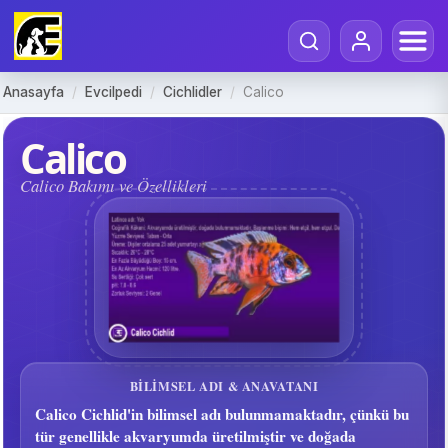
Anasayfa
/
Evcilpedi
/
Cichlidler
/
Calico
Calico
Calico Bakımı ve Özellikleri
BILIMSEL ADI & ANAVATANI
Calico Cichlid'in bilimsel adı bulunmamaktadır, çünkü bu
tür genellikle akvaryumda üretilmiştir ve doğada