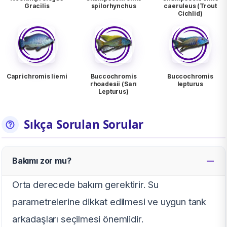
Gracilis
spilorhynchus
caeruleus (Trout
Cichlid)
Caprichromis liemi
Buccochromis
Buccochromis
rhoadesii (Sarı
lepturus
Lepturus)
Sıkça Sorulan Sorular
Bakımı zor mu?
Orta derecede bakım gerektirir. Su
parametrelerine dikkat edilmesi ve uygun tank
arkadaşları seçilmesi önemlidir.