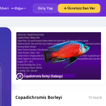
hberi
Giriş Yap
Ücretsiz İlan Ver
Diğer
Copadichromis Borleyi
10 başlık