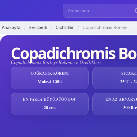
Anasayfa
/
Evcilpedi
/
Cichlidler
/
Copadichromis Borleyi
Copadichromis Bor
Copadichromis Borleyi Bakımı ve Özellikleri
COĞRAFIK KÖKENI
SICAKL
Malawi Gölü
25°C - 2
EN FAZLA BÜYÜDÜĞÜ BOY
EN AZ AKVARY
20 cm.
300 litr