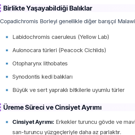
Birlikte Yaşayabildiği Balıklar
Copadichromis Borleyi genellikle diğer barışçıl Malawi 
Labidochromis caeruleus (Yellow Lab)
Aulonocara türleri (Peacock Cichlids)
Otopharynx lithobates
Synodontis kedi balıkları
Büyük ve sert yapraklı bitkilerle uyumlu türler
Üreme Süreci ve Cinsiyet Ayrımı
Cinsiyet Ayrımı:
Erkekler turuncu gövde ve mavi-mo
sarı-turuncu yüzgeçleriyle daha az parlaktır.