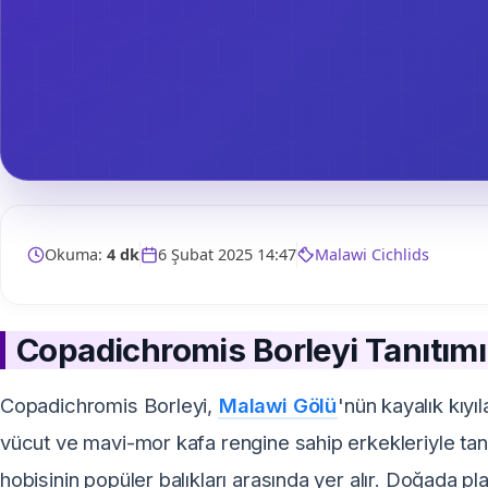
Okuma:
4 dk
6 Şubat 2025 14:47
Malawi Cichlids
Copadichromis Borleyi Tanıtımı
Copadichromis Borleyi,
Malawi Gölü
'nün kayalık kıyı
vücut ve mavi-mor kafa rengine sahip erkekleriyle tanın
hobisinin popüler balıkları arasında yer alır. Doğada pl