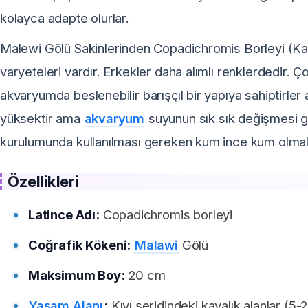
kolayca adapte olurlar.
Malewi Gölü Sakinlerinden Copadichromis Borleyi (Kada
varyeteleri vardır. Erkekler daha alımlı renklerdedir. Ço
akvaryumda beslenebilir barışçıl bir yapıya sahiptirler
yüksektir ama
akvaryum
suyunun sık sık değişmesi g
kurulumunda kullanılması gereken kum ince kum olmalı v
Özellikleri
Latince Adı:
Copadichromis borleyi
Coğrafik Kökeni:
Malawi
Gölü
Maksimum Boy:
20 cm
Yaşam Alanı
:
Kıyı şeridindeki kayalık alanlar (5-