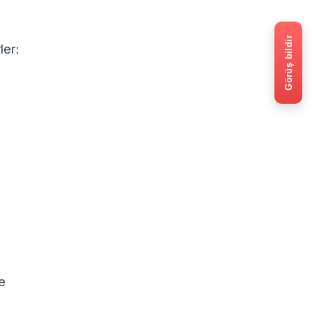
Görüş bildir
ler:
ve