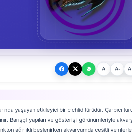
A
A-
A
larında yaşayan etkileyici bir cichlid türüdür. Çarpıcı tu
ır. Barışçıl yapıları ve gösterişli görünümleriyle akva
ankton ağırlıklı beslenirken akvaryumda çeşitli yemlerle