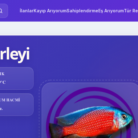
İlanlar
Kayıp Arıyorum
Sahiplendirme
Eş Arıyorum
Tür Re
leyi
IK
9°C
UM HACMI
e.