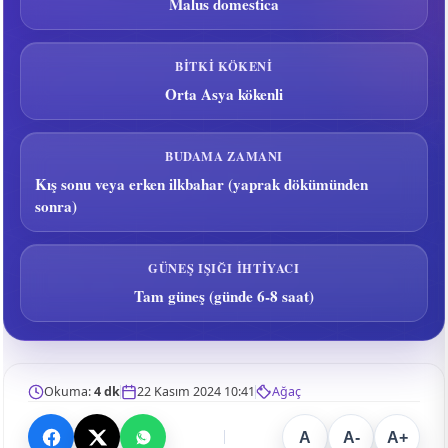
Malus domestica
BITKI KÖKENI
Orta Asya kökenli
BUDAMA ZAMANI
Kış sonu veya erken ilkbahar (yaprak dökümünden
sonra)
GÜNEŞ IŞIĞI İHTIYACI
Tam güneş (günde 6-8 saat)
Okuma:
4 dk
22 Kasım 2024 10:41
Ağaç
A
A-
A+