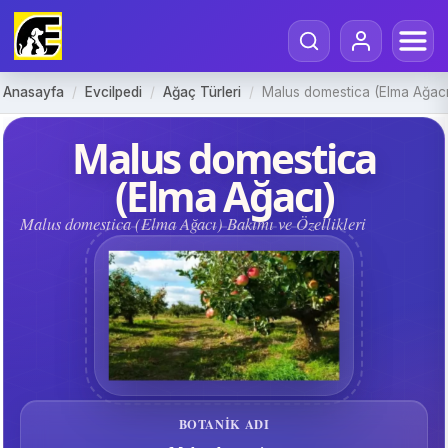
Anasayfa
/
Evcilpedi
/
Ağaç Türleri
/
Malus domestica (Elma Ağacı
Malus domestica
(Elma Ağacı)
Malus domestica (Elma Ağacı) Bakımı ve Özellikleri
BOTANIK ADI