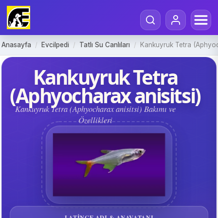
Anasayfa
/
Evcilpedi
/
Tatlı Su Canlıları
/
Kankuyruk Tetra (Aphyoch
Kankuyruk Tetra
(Aphyocharax anisitsi)
Kankuyruk Tetra (Aphyocharax anisitsi) Bakımı ve
Özellikleri
LATINCE ADI & ANAVATANI