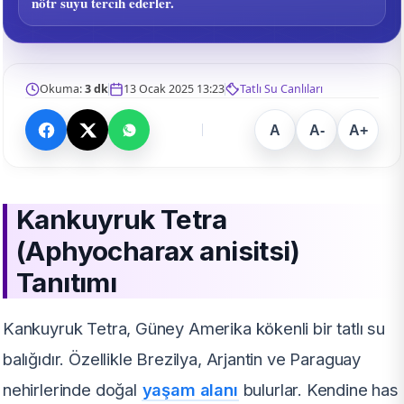
nötr suyu tercih ederler.
Okuma:
3 dk
13 Ocak 2025 13:23
Tatlı Su Canlıları
A
A-
A+
Kankuyruk Tetra
(Aphyocharax anisitsi)
Tanıtımı
Kankuyruk Tetra, Güney Amerika kökenli bir tatlı su
balığıdır. Özellikle Brezilya, Arjantin ve Paraguay
nehirlerinde doğal
yaşam alanı
bulurlar. Kendine has