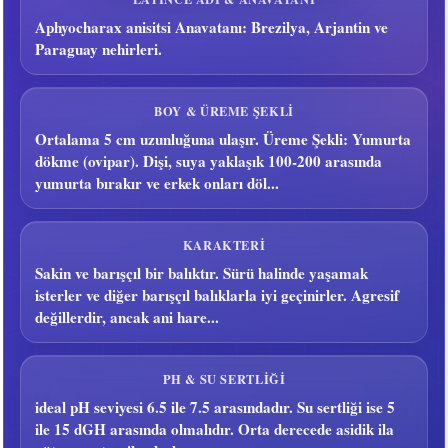
Aphyocharax anisitsi Anavatanı: Brezilya, Arjantin ve
Paraguay nehirleri.
BOY & ÜREME ŞEKLI
Ortalama 5 cm uzunluğuna ulaşır. Üreme Şekli: Yumurta
dökme (ovipar). Dişi, suya yaklaşık 100-200 arasında
yumurta bırakır ve erkek onları döl...
KARAKTERI
Sakin ve barışçıl bir balıktır. Sürü halinde yaşamak
isterler ve diğer barışçıl balıklarla iyi geçinirler. Agresif
değillerdir, ancak ani hare...
PH & SU SERTLIĞI
ideal pH seviyesi 6.5 ile 7.5 arasındadır. Su sertliği ise 5
ile 15 dGH arasında olmalıdır. Orta derecede asidik ila