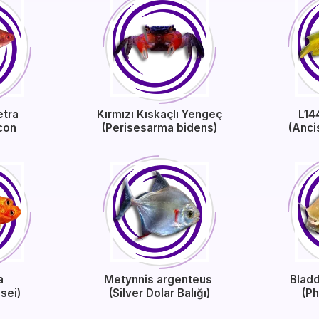
etra
Kırmızı Kıskaçlı Yengeç
L14
con
(Perisesarma bidens)
(Anci
ra
Metynnis argenteus
Blad
esei)
(Silver Dolar Balığı)
(Ph