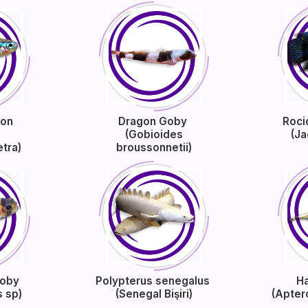
don
Dragon Goby
Roci
(Gobioides
(J
etra)
broussonnetii)
Goby
Polypterus senegalus
Ha
s sp)
(Senegal Bişiri)
(Apter