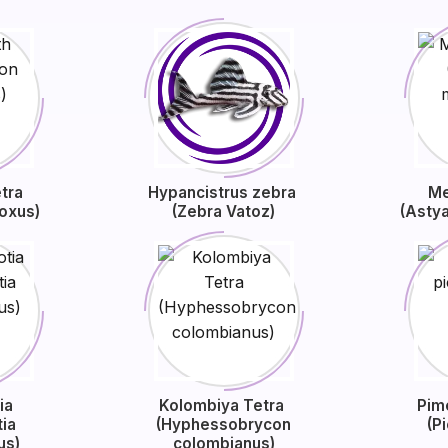
etra
Hypancistrus zebra
Me
oxus)
(Zebra Vatoz)
(Asty
tia
Kolombiya Tetra
Pim
ia
(Hyphessobrycon
(P
us)
colombianus)