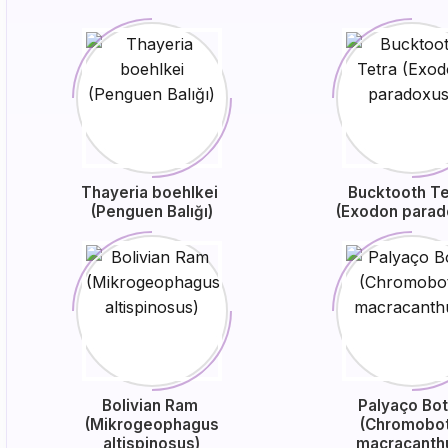
Thayeria boehlkei
Bucktooth T
(Penguen Balığı)
(Exodon parad
Bolivian Ram
Palyaço Bo
(Mikrogeophagus
(Chromobot
altispinosus)
macracanth