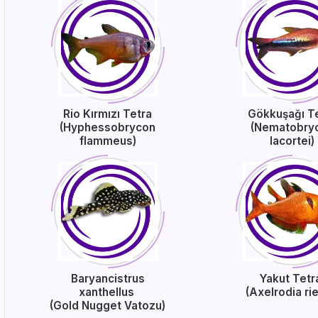
Rio Kırmızı Tetra
Gökkuşağı T
(Hyphessobrycon
(Nematobry
flammeus)
lacortei)
Baryancistrus
Yakut Tet
xanthellus
(Axelrodia ri
(Gold Nugget Vatozu)