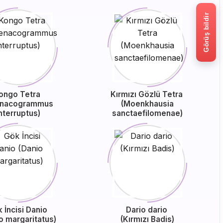
Görüş bildir
ongo Tetra
Kırmızı Gözlü Tetra
enacogrammus
(Moenkhausia
nterruptus)
sanctaefilomenae)
 İncisi Danio
Dario dario
o margaritatus)
(Kırmızı Badis)