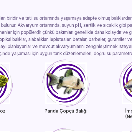
nden biridir ve tatlı su ortamında yaşamaya adapte olmuş balıklardan, 
k bulunur. Akvaryum ortamında, suyun pH, sertlik ve sıcaklık gibi pa
gilenenler için popülerdir çünkü bakımları genellikle daha kolaydır ve
ikal balıklar, alabalıklar, lepistesler, betalar, barbeler, guramiler 
mayı planlayanlar ve mevcut akvaryumlarını zenginleştirmek isteyenle
yum içinde yaşaması için uygun tank düzenlemeleri, doğru su paramet
toz
Panda Çöpçü Balığı
İm
(N