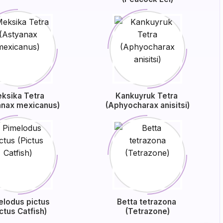
ksika Tetra
Kankuyruk Tetra
anax mexicanus)
(Aphyocharax anisitsi)
elodus pictus
Betta tetrazona
ictus Catfish)
(Tetrazone)