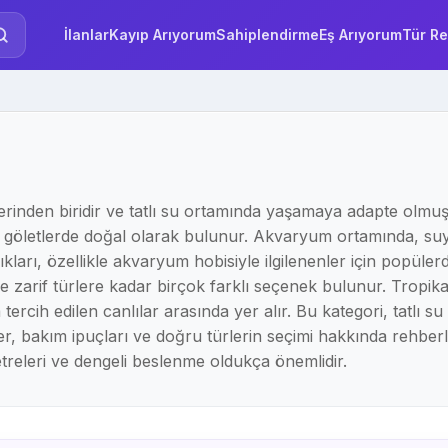
İlanlar
Kayıp Arıyorum
Sahiplendirme
Eş Arıyorum
Tür Re
lerinden biridir ve tatlı su ortamında yaşamaya adapte olmuş 
 ve göletlerde doğal olarak bulunur. Akvaryum ortamında, suyu
lıkları, özellikle akvaryum hobisiyle ilgilenenler için popüle
zarif türlere kadar birçok farklı seçenek bulunur. Tropikal ba
 tercih edilen canlılar arasında yer alır. Bu kategori, tatl
ler, bakım ipuçları ve doğru türlerin seçimi hakkında rehberli
releri ve dengeli beslenme oldukça önemlidir.