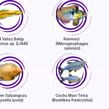
4 Vatoz Balığı
Ramirezi
strus sp. (L144))
(Mikrogeophagus
ramirezi)
der Salyangozu
Cochu Mavi Tetra
ysella acuta)
(Boehlkea fredcochui)