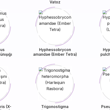
Vatoz
us
Hyphessobrycon
Hyp
ünışığı
amandae (Ember Tetra)
pulch
ris (X-
Trigonostigma
Pse