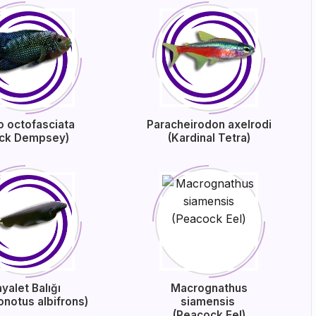
o octofasciata
Paracheirodon axelrodi
ack Dempsey)
(Kardinal Tetra)
yalet Balığı
Macrognathus
onotus albifrons)
siamensis
(Peacock Eel)