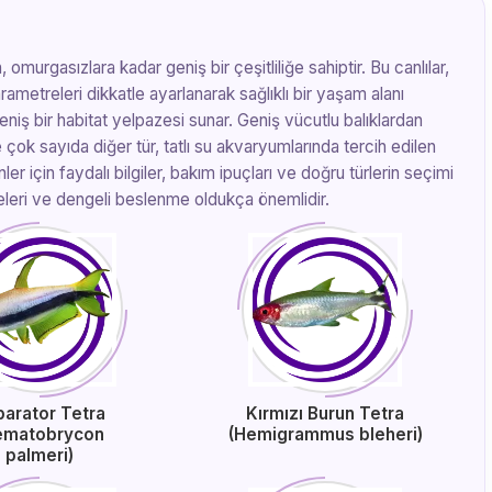
omurgasızlara kadar geniş bir çeşitliliğe sahiptir. Bu canlılar,
rametreleri dikkatle ayarlanarak sağlıklı bir yaşam alanı
 geniş bir habitat yelpazesi sunar. Geniş vücutlu balıklardan
ve çok sayıda diğer tür, tatlı su akvaryumlarında tercih edilen
r için faydalı bilgiler, bakım ipuçları ve doğru türlerin seçimi
releri ve dengeli beslenme oldukça önemlidir.
parator Tetra
Kırmızı Burun Tetra
ematobrycon
(Hemigrammus bleheri)
palmeri)