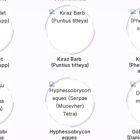
et
Kiraz Barb
K
spp)
(Puntius titteya)
(Ph
i
obi
Hyphessobrycon
Gök
na
eques
(Dani