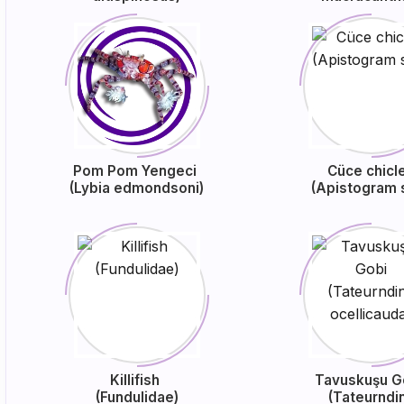
Pom Pom Yengeci
Cüce chicl
(Lybia edmondsoni)
(Apistogram 
Killifish
Tavuskuşu G
(Fundulidae)
(Tateurndi