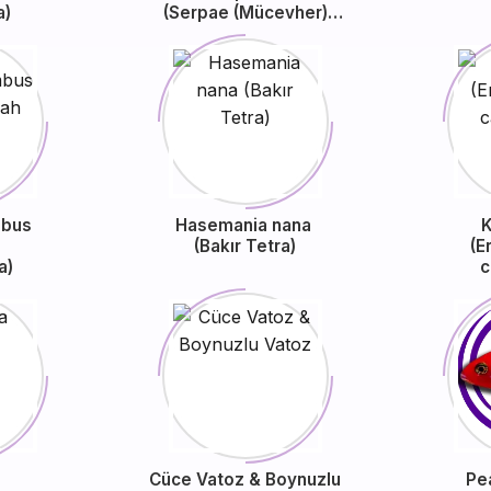
a)
(Serpae (Mücevher)
Tetra)
bus
Hasemania nana
K
(Bakır Tetra)
(E
a)
c
Cüce Vatoz & Boynuzlu
Pe