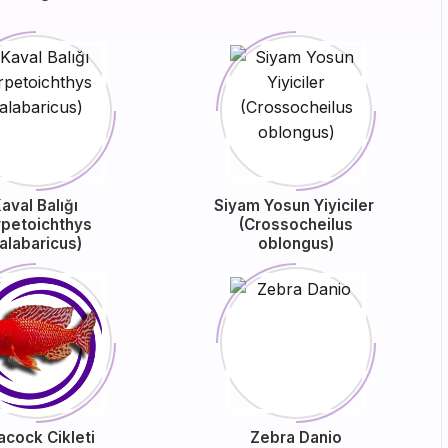
aval Balığı
Siyam Yosun Yiyiciler
rpetoichthys
(Crossocheilus
alabaricus)
oblongus)
acock Cikleti
Zebra Danio