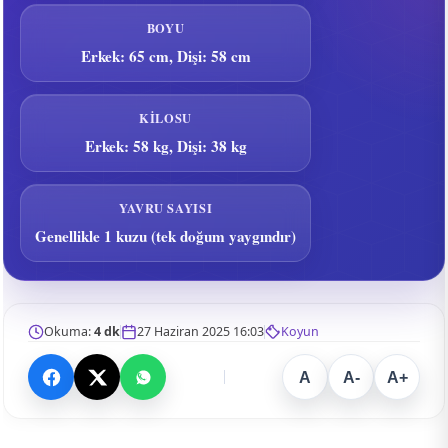
BOYU
Erkek: 65 cm, Dişi: 58 cm
KILOSU
Erkek: 58 kg, Dişi: 38 kg
YAVRU SAYISI
Genellikle 1 kuzu (tek doğum yaygındır)
Okuma:
4 dk
27 Haziran 2025 16:03
Koyun
A
A-
A+