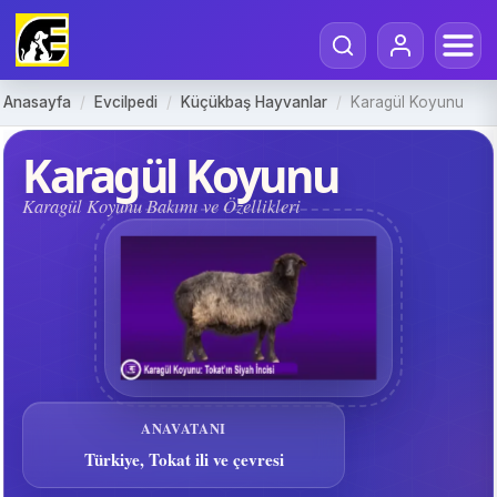
Anasayfa
/
Evcilpedi
/
Küçükbaş Hayvanlar
/
Karagül Koyunu
Karagül Koyunu
Karagül Koyunu Bakımı ve Özellikleri
ANAVATANI
Türkiye, Tokat ili ve çevresi