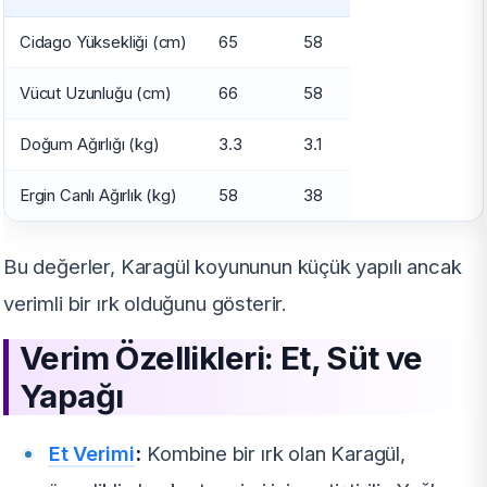
Cidago Yüksekliği (cm)
65
58
Vücut Uzunluğu (cm)
66
58
Doğum Ağırlığı (kg)
3.3
3.1
Ergin Canlı Ağırlık (kg)
58
38
Bu değerler, Karagül koyununun küçük yapılı ancak
verimli bir ırk olduğunu gösterir.
Verim Özellikleri: Et, Süt ve
Yapağı
Et Verimi
:
Kombine bir ırk olan Karagül,