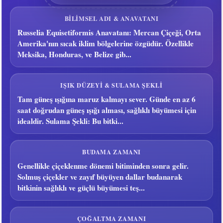
BILIMSEL ADI & ANAVATANI
Russelia Equisetiformis Anavatanı: Mercan Çiçeği, Orta
Amerika'nın sıcak iklim bölgelerine özgüdür. Özellikle
Meksika, Honduras, ve Belize gib...
IŞIK DÜZEYI & SULAMA ŞEKLI
Tam güneş ışığına maruz kalmayı sever. Günde en az 6
saat doğrudan güneş ışığı alması, sağlıklı büyümesi için
idealdir. Sulama Şekli: Bu bitki...
BUDAMA ZAMANI
Genellikle çiçeklenme dönemi bitiminden sonra gelir.
Solmuş çiçekler ve zayıf büyüyen dallar budanarak
bitkinin sağlıklı ve güçlü büyümesi teş...
ÇOĞALTMA ZAMANI