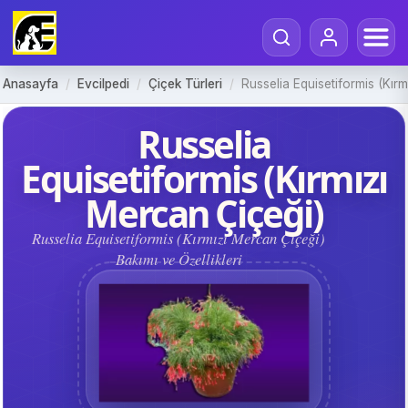
Anasayfa
/
Evcilpedi
/
Çiçek Türleri
/
Russelia Equisetiformis (Kır
Russelia
Equisetiformis (Kırmızı
Mercan Çiçeği)
Russelia Equisetiformis (Kırmızı Mercan Çiçeği)
Bakımı ve Özellikleri