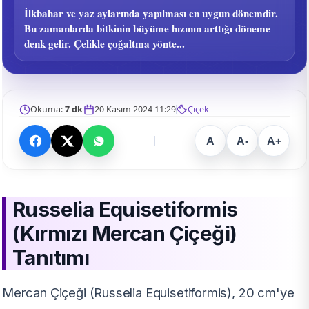
İlkbahar ve yaz aylarında yapılması en uygun dönemdir.
Bu zamanlarda bitkinin büyüme hızının arttığı döneme
denk gelir. Çelikle çoğaltma yönte...
Okuma:
7 dk
20 Kasım 2024 11:29
Çiçek
A
A-
A+
Russelia Equisetiformis
(Kırmızı Mercan Çiçeği)
Tanıtımı
Mercan Çiçeği (Russelia Equisetiformis), 20 cm'ye