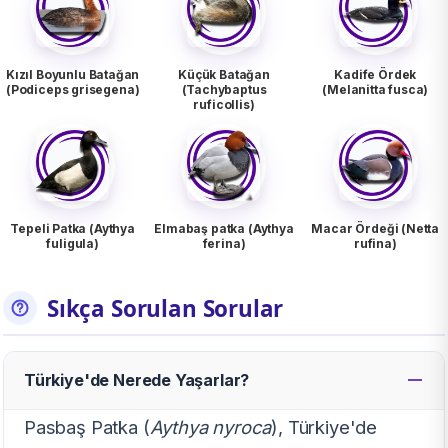
Kızıl Boyunlu Batağan
Küçük Batağan
Kadife Ördek
(Podiceps grisegena)
(Tachybaptus
(Melanitta fusca)
ruficollis)
Tepeli Patka (Aythya
Elmabaş patka (Aythya
Macar Ördeği (Netta
fuligula)
ferina)
rufina)
Sıkça Sorulan Sorular
Türkiye'de Nerede Yaşarlar?
Pasbaş Patka (
Aythya nyroca
), Türkiye'de