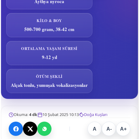
Aythya nyroca
KILO & BOY
500-700 gram, 38-42 cm
ORTALAMA YAŞAM SÜRESI
9-12 yıl
ÖTÜM ŞEKLI
Alçak tonlu, yumuşak vokalizasyonlar
Okuma:
4 dk
10 Şubat 2025 10:13
Doğa Kuşları
A
A-
A+