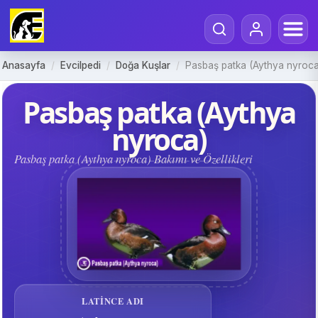
Anasayfa
/
Evcilpedi
/
Doğa Kuşlar
/
Pasbaş patka (Aythya nyroca
Pasbaş patka (Aythya
nyroca)
Pasbaş patka (Aythya nyroca) Bakımı ve Özellikleri
LATINCE ADI