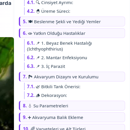
4.1.
🔍 Cinsiyet Ayrımı:
larda
4.2.
🐣 Üreme Süreci:
5.
🍽️ Beslenme Şekli ve Yediği Yemler
6.
🧫 Yatkın Olduğu Hastalıklar
6.1.
📌 1. Beyaz Benek Hastalığı
(Ichthyophthirius)
6.2.
📌 2. Mantar Enfeksiyonu
6.3.
📌 3. İç Parazit
7.
🏞️ Akvaryum Dizaynı ve Kurulumu
7.1.
🌿 Bitkili Tank Önerisi:
7.2.
🪵 Dekorasyon:
8.
💧 Su Parametreleri
9.
➕ Akvaryuma Balık Ekleme
10.
🌈 Varyeteleri ve Alt Türleri