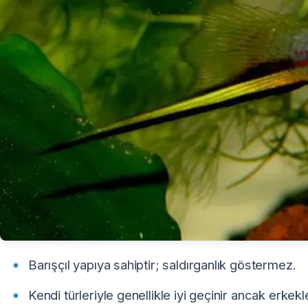
Barışçıl yapıya sahiptir; saldırganlık göstermez.
Kendi türleriyle genellikle iyi geçinir ancak erk