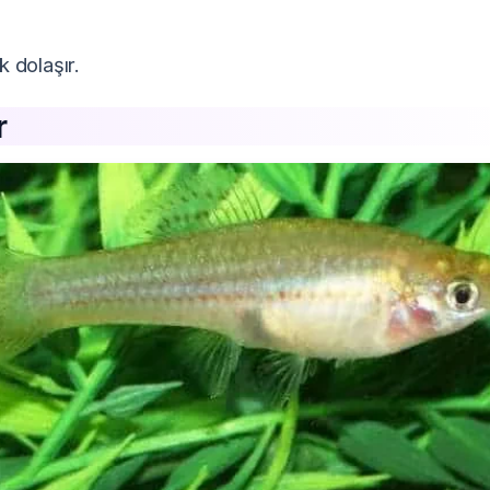
 dolaşır.
r