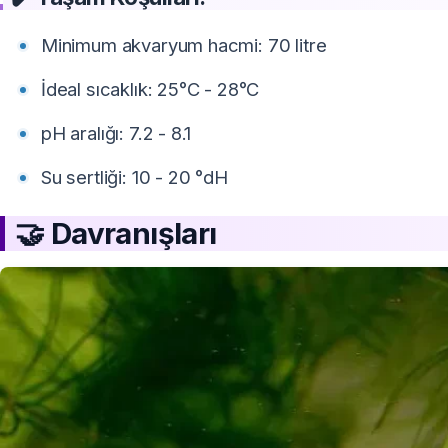
Minimum akvaryum hacmi: 70 litre
İdeal sıcaklık: 25°C - 28°C
pH aralığı: 7.2 - 8.1
Su sertliği: 10 - 20 °dH
🤝 Davranışları