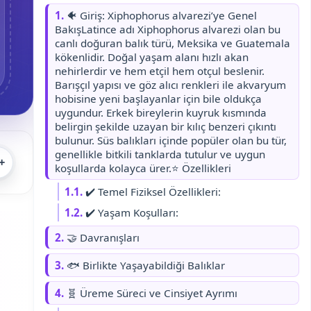
1.
🐠 Giriş: Xiphophorus alvarezi’ye Genel
BakışLatince adı Xiphophorus alvarezi olan bu
canlı doğuran balık türü, Meksika ve Guatemala
kökenlidir. Doğal yaşam alanı hızlı akan
nehirlerdir ve hem etçil hem otçul beslenir.
Barışçıl yapısı ve göz alıcı renkleri ile akvaryum
hobisine yeni başlayanlar için bile oldukça
uygundur. Erkek bireylerin kuyruk kısmında
belirgin şekilde uzayan bir kılıç benzeri çıkıntı
bulunur. Süs balıkları içinde popüler olan bu tür,
genellikle bitkili tanklarda tutulur ve uygun
+
koşullarda kolayca ürer.⭐ Özellikleri
1.1.
✔️ Temel Fiziksel Özellikleri:
1.2.
✔️ Yaşam Koşulları:
2.
🤝 Davranışları
3.
🐟 Birlikte Yaşayabildiği Balıklar
4.
🧬 Üreme Süreci ve Cinsiyet Ayrımı