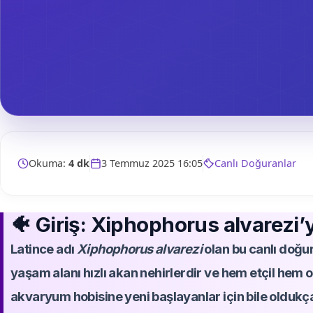
Okuma:
4 dk
3 Temmuz 2025 16:05
Canlı Doğuranlar
🐠 Giriş: Xiphophorus alvarezi’
Latince adı
Xiphophorus alvarezi
olan bu canlı doğu
yaşam alanı hızlı akan nehirlerdir ve hem etçil hem otç
akvaryum hobisine yeni başlayanlar için bile oldukç