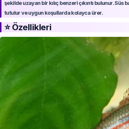
şekilde uzayan bir kılıç benzeri çıkıntı bulunur. Süs ba
tutulur ve uygun koşullarda kolayca ürer.
⭐ Özellikleri