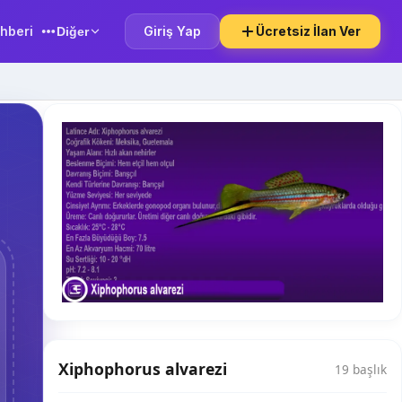
hberi
Giriş Yap
Ücretsiz İlan Ver
Diğer
Xiphophorus alvarezi
19 başlık