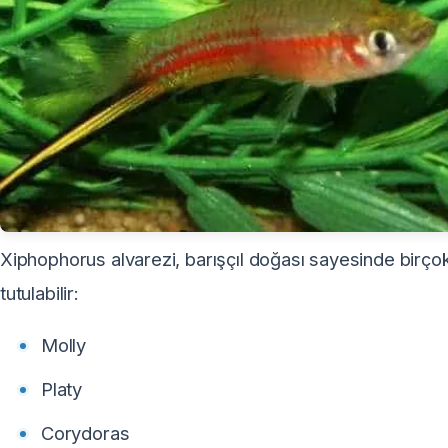
Xiphophorus alvarezi, barışçıl doğası sayesinde birçok
tutulabilir:
Molly
Platy
Corydoras