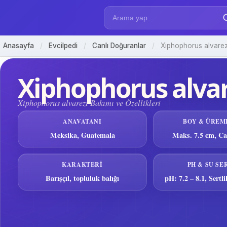
Anasayfa
/
Evcilpedi
/
Canlı Doğuranlar
/
Xiphophorus alvarez
Xiphophorus alvar
Xiphophorus alvarezi Bakımı ve Özellikleri
ANAVATANI
BOY & ÜREM
Meksika, Guatemala
Maks. 7.5 cm, Ca
KARAKTERI
PH & SU SE
Barışçıl, topluluk balığı
pH: 7.2 – 8.1, Sertl