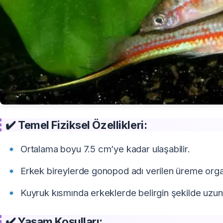
✔️ Temel Fiziksel Özellikleri:
Ortalama boyu 7.5 cm’ye kadar ulaşabilir.
Erkek bireylerde gonopod adı verilen üreme orga
Kuyruk kısmında erkeklerde belirgin şekilde uzun, k
✔️ Yaşam Koşulları: