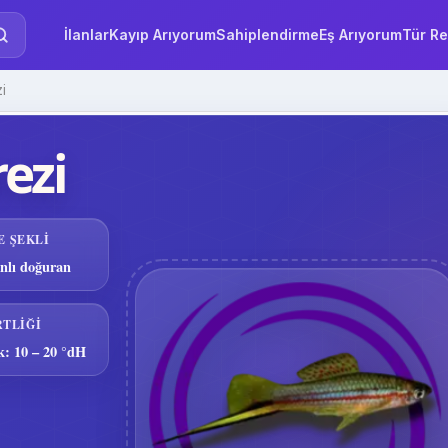
İlanlar
Kayıp Arıyorum
Sahiplendirme
Eş Arıyorum
Tür Re
i
ezi
E ŞEKLI
nlı doğuran
RTLIĞI
ik: 10 – 20 °dH