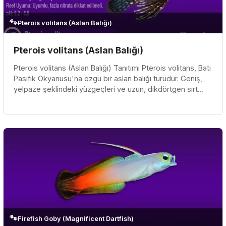
🐾
Pterois volitans (Aslan Balığı)
Pterois volitans (Aslan Balığı)
Pterois volitans (Aslan Balığı) Tanıtımı Pterois volitans, Batı
Pasifik Okyanusu'na özgü bir aslan balığı türüdür. Geniş,
yelpaze şeklindeki yüzgeçleri ve uzun, dikdörtgen sırt
yüz...
🐾
Firefish Goby (Magnificent Dartfish)