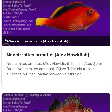
🐾
Neocirrhites armatus (Alev Hawkfish)
Neocirrhites armatus (Alev Hawkfish)
Neocirrhites armatus (Alev Hawkfish) Tanıtımı Ateş Şahin
Balığı (Neocirrhites armatus), Fiji ve Tahiti’nin tropikal
sularında bulunan, parlak renkleri ve etkileyici
davranışlarıyla...