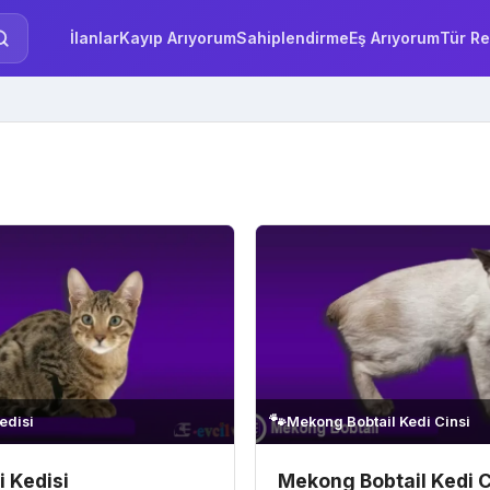
İlanlar
Kayıp Arıyorum
Sahiplendirme
Eş Arıyorum
Tür Re
🐾
edisi
Mekong Bobtail Kedi Cinsi
 Kedisi
Mekong Bobtail Kedi C