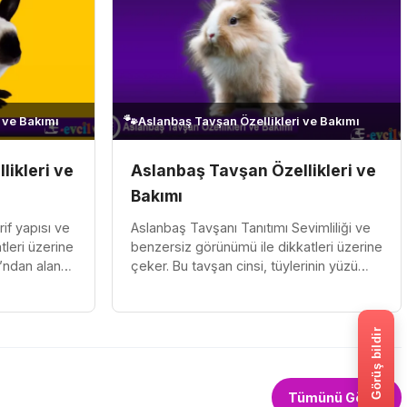
🐾
 ve Bakımı
Aslanbaş Tavşan Özellikleri ve Bakımı
likleri ve
Aslanbaş Tavşan Özellikleri ve
Bakımı
if yapısı ve
Aslanbaş Tavşanı Tanıtımı Sevimliliği ve
tleri üzerine
benzersiz görünümü ile dikkatleri üzerine
ı’ndan alan
çeker. Bu tavşan cinsi, tüylerinin yüzü
koşullarına
çevreleyen "aslan yelesi" gibi bir yapıya
sahip olmasıyla...
Görüş bildir
Tümünü Gör →