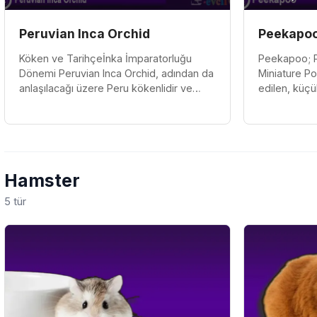
Peruvian Inca Orchid
Peekapoo
Köken ve Tarihçeİnka İmparatorluğu
Peekapoo; P
Dönemi Peruvian Inca Orchid, adından da
Miniature P
anlaşılacağı üzere Peru kökenlidir ve
edilen, küçü
kökeni İnka İmparatorluğu'na kadar
melez köpekt
uzanır. O dönemde asil bir tür o...
oyuncu bir ya
Hamster
5 tür