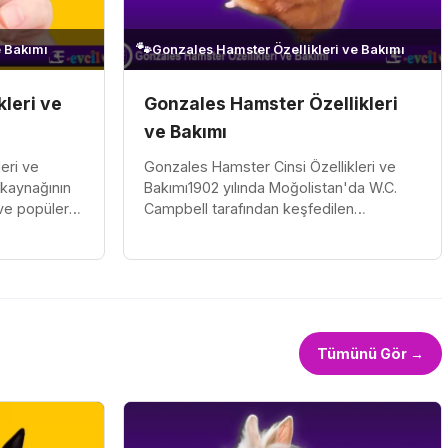
🐾
e Bakımı
Gonzales Hamster Özellikleri ve Bakımı
kleri ve
Gonzales Hamster Özellikleri
ve Bakımı
leri ve
Gonzales Hamster Cinsi Özellikleri ve
 kaynağının
Bakımı1902 yılında Moğolistan'da W.C.
ve popüler
Campbell tarafından keşfedilen
Suriye'nin
Gonzales hamsterı, düşük koku, yüksek
hareketlilik ve kolay bakım özellik...
Tümünü Gör →