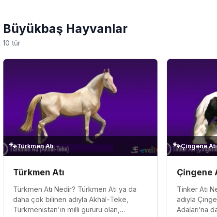
Büyükbaş Hayvanlar
10 tür
🐾
🐾
Türkmen Atı
Çingene Atı
Türkmen Atı
Çingene 
Türkmen Atı Nedir? Türkmen Atı ya da
Tinker Atı N
daha çok bilinen adıyla Akhal-Teke,
adıyla Çinge
Türkmenistan'ın milli gururu olan,
Adaları’na d