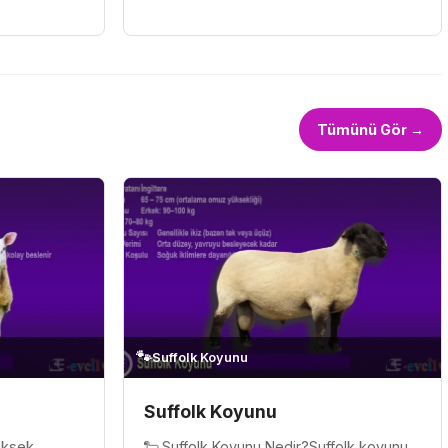
dir.
bir sanat eseridir. Göz alıcı benekli kürkü,
..
sağlam yapısı ve eşs...
Tümünü Gör →
🐾
Suffolk Koyunu
Suffolk Koyunu
üksek
🐑 Suffolk Koyunu Nedir?Suffolk koyunu,