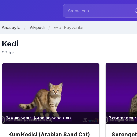
Anasayfa
/
Vikipedi
/
Evcil Hayvanlar
Kedi
97 tür
🐾
🐾
Kum Kedisi (Arabian Sand Cat)
Serengeti K
Kum Kedisi (Arabian Sand Cat)
Serengeti