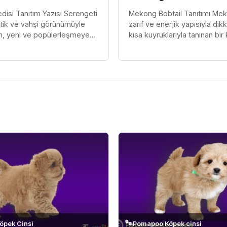
disi Tanıtım Yazısı Serengeti
Mekong Bobtail Tanıtımı Mek
otik ve vahşi görünümüyle
zarif ve enerjik yapısıyla dik
n, yeni ve popülerleşmeye
kısa kuyruklarıyla tanınan bir k
 evcil kedi türüdür. Güzel
Bu kediler, oyuncu ve sevgi 
zarif görünü...
karakterleriyle ailel...
🐾
öpek Cinsi
Pomapoo Köpek cinsi