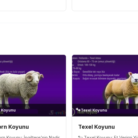
e sağlam gövdesiyle dikkat
ve gücüyle tanınan bir efsane
kıdır....
İskoçya'nın yeşil ovalarından.
🐾
n Koyunu
Texel Koyunu
orn Koyunu
Texel Koyunu
rn Koyunu: İngiltere’nin Nadir
🐑 Texel Koyunu: Et Verimi Y