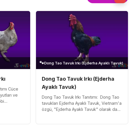
🐾
Dong Tao Tavuk Irkı (Ejderha Ayaklı Tavuk)
rkı
Dong Tao Tavuk Irkı (Ejderha
Ayaklı Tavuk)
ıtımı Cüce
yutları ve
Dong Tao Tavuk Irkı Tanıtımı: Dong Tao
obi
tavukları Ejderha Ayaklı Tavuk, Vietnam'a
maları için
özgü, "Ejderha Ayaklı Tavuk" olarak da
bilinen nadir ve özgün bir ırktır. Kalın ve
güçlü bacakları...