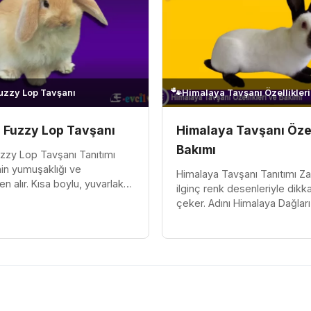
🐾
uzzy Lop Tavşanı
Himalaya Tavşanı Özellikleri
 Fuzzy Lop Tavşanı
Himalaya Tavşanı Özel
Bakımı
zzy Lop Tavşanı Tanıtımı
inin yumuşaklığı ve
Himalaya Tavşanı Tanıtımı Zar
en alır. Kısa boylu, yuvarlak
ilginç renk desenleriyle dikka
ulaklarının aşağıya doğru
çeker. Adını Himalaya Dağlar
ikkat çeker. Bu ta...
bu tavşan cinsi, soğuk hava 
oldukça dayanı...