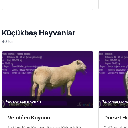
dünyanın en eski ve en asil at ırklarından
tüy yapısı v
biridir. Kökeni yaklaşık 3.00...
çeken bir at ır
Küçükbaş Hayvanlar
40 tür
🐾
🐾
Vendéen Koyunu
Dorset Hor
Vendéen Koyunu
Dorset H
🐑 Vendéen Koyunu: Fransa Kökenli Etçi
🐑 Dorset Ho