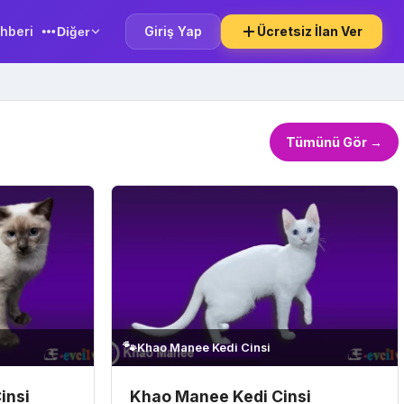
hberi
Giriş Yap
Ücretsiz İlan Ver
Diğer
Tümünü Gör →
🐾
Khao Manee Kedi Cinsi
insi
Khao Manee Kedi Cinsi