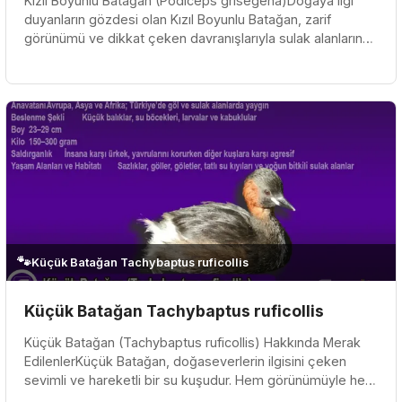
Kızıl Boyunlu Batağan (Podiceps grisegena)Doğaya ilgi
duyanların gözdesi olan Kızıl Boyunlu Batağan, zarif
görünümü ve dikkat çeken davranışlarıyla sulak alanların
en özel sakinler...
🐾
Küçük Batağan Tachybaptus ruficollis
Küçük Batağan Tachybaptus ruficollis
Küçük Batağan (Tachybaptus ruficollis) Hakkında Merak
EdilenlerKüçük Batağan, doğaseverlerin ilgisini çeken
sevimli ve hareketli bir su kuşudur. Hem görünümüyle hem
de yaşam biçimi...