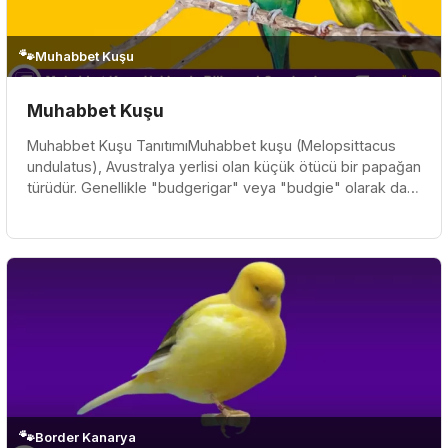
🐾
Muhabbet Kuşu
Muhabbet Kuşu
Muhabbet Kuşu TanıtımıMuhabbet kuşu (Melopsittacus
undulatus), Avustralya yerlisi olan küçük ötücü bir papağan
türüdür. Genellikle "budgerigar" veya "budgie" olarak da
bilinir. Muh...
🐾
Border Kanarya