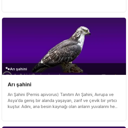
kanatları ve zarif uçuşu...
🐾
Arı şahini
Arı şahini
Arı Şahini (Pernis apivorus) Tanıtım Arı Şahini, Avrupa ve
Asya’da geniş bir alanda yaşayan, zarif ve çevik bir yırtıcı
kuştur. Adını, ana besin kaynağı olan arıların yuvalarını he...