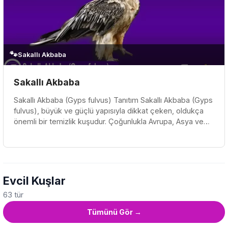
🐾
Sakallı Akbaba
Sakallı Akbaba
Sakallı Akbaba (Gyps fulvus) Tanıtım Sakallı Akbaba (Gyps
fulvus), büyük ve güçlü yapısıyla dikkat çeken, oldukça
önemli bir temizlik kuşudur. Çoğunlukla Avrupa, Asya ve
Kuzey Afri...
Evcil Kuşlar
63 tür
Tümünü Gör →