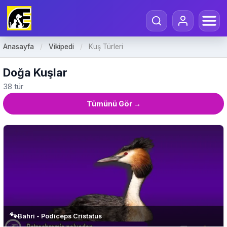
Anasayfa
/
Vikipedi
/
Kuş Türleri
Doğa Kuşlar
38 tür
Tümünü Gör →
🐾
Bahri - Podiceps Cristatus