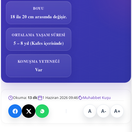
BOYU
18 ila 20 cm arasında değişir.
ORTALAMA YAŞAM SÜRESI
5 – 8 yıl (Kafes içerisinde)
KONUŞMA YETENEĞI
Var
Okuma:
13 dk
1 Haziran 2026 09:46
Muhabbet Kuşu
A
A-
A+