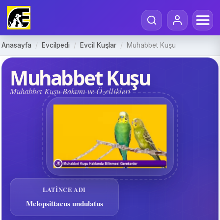
Anasayfa
/
Evcilpedi
/
Evcil Kuşlar
/
Muhabbet Kuşu
Muhabbet Kuşu
Muhabbet Kuşu Bakımı ve Özellikleri
LATINCE ADI
Melopsittacus undulatus