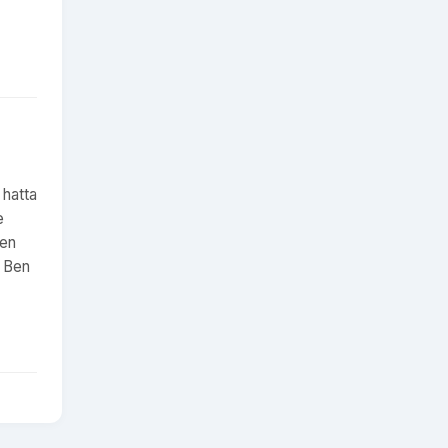
 hatta
e
men
. Ben