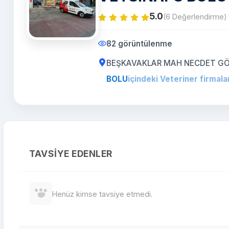
5.0
(6 Değerlendirme)
82 görüntülenme
BEŞKAVAKLAR MAH NECDET GÖR
BOLU
içindeki Veteriner firmala
TAVSIYE EDENLER
Henüz kimse tavsiye etmedi.