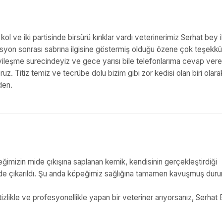
ve iki partisinde birsürü kırıklar vardı veterinerimiz Serhat bey il
asyon sonrası sabrına ilgisine göstermiş olduğu özene çok teşekkü
yileşme surecindeyiz ve gece yarısı bile telefonlarıma cevap veren
. Titiz temiz ve tecrübe dolu bizim gibi zor kedisi olan biri olar
den.
imizin mide çıkışına saplanan kemik, kendisinin gerçekleştirdiği
ilde çıkarıldı. Şu anda köpeğimiz sağlığına tamamen kavuşmuş dur
itizlikle ve profesyonellikle yapan bir veteriner arıyorsanız, Serhat 