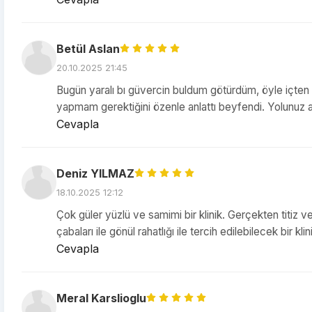
Betül Aslan
20.10.2025 21:45
Bugün yaralı bı güvercin buldum götürdüm, öyle içten il
yapmam gerektiğini özenle anlattı beyfendi. Yolunuz 
Cevapla
Deniz YILMAZ
18.10.2025 12:12
Çok güler yüzlü ve samimi bir klinik. Gerçekten titiz ve
çabaları ile gönül rahatlığı ile tercih edilebilecek bir klin
Cevapla
Meral Karslioglu