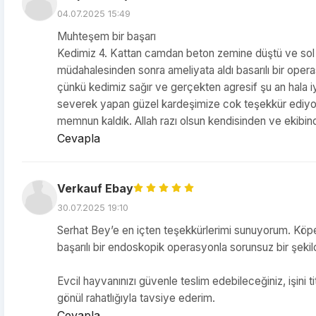
04.07.2025 15:49
Muhteşem bir başarı
Kedimiz 4. Kattan camdan beton zemine düştü ve sol kol 
müdahalesinden sonra ameliyata aldı basarılı bir oper
çünkü kedimiz sağır ve gerçekten agresif şu an hala i
severek yapan güzel kardeşimize cok teşekkür ediyoruz
memnun kaldık. Allah razı olsun kendisinden ve ekibin
Cevapla
Verkauf Ebay
30.07.2025 19:10
Serhat Bey’e en içten teşekkürlerimi sunuyorum. Köpeğ
başarılı bir endoskopik operasyonla sorunsuz bir şek
Evcil hayvanınızı güvenle teslim edebileceğiniz, işini t
gönül rahatlığıyla tavsiye ederim.
Cevapla