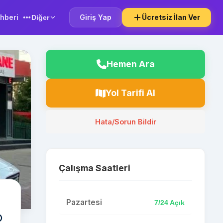
hberi
Giriş Yap
Ücretsiz İlan Ver
Diğer
Hemen Ara
Yol Tarifi Al
Hata/Sorun Bildir
Çalışma Saatleri
Pazartesi
7/24 Açık
️