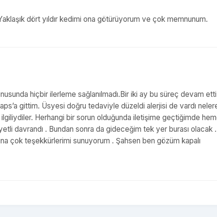
ner.Yaklaşık dört yıldır kedimi ona götürüyorum ve çok memnunum.
onusunda hiçbir ilerleme sağlanılmadı.Bir iki ay bu süreç devam etti
ps’a gittim. Üsyesi doğru tedaviyle düzeldi alerjisi de vardı neler
 ilgiliydiler. Herhangi bir sorun olduğunda iletişime geçtiğimde he
niyetli davrandı . Bundan sonra da gideceğim tek yer burası olacak 
ına çok teşekkürlerimi sunuyorum . Şahsen ben gözüm kapalı