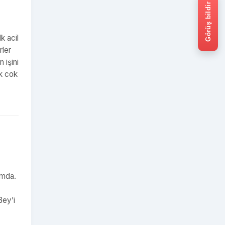
Görüş bildir
k acil
rler
 işini
ak cok
umda.
Bey’i