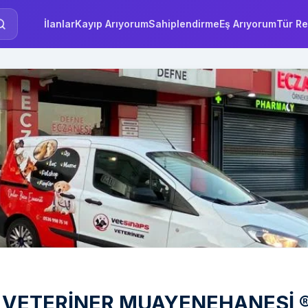
İlanlar
Kayıp Arıyorum
Sahiplendirme
Eş Arıyorum
Tür Re
 VETERİNER MUAYENEHANESİ ®