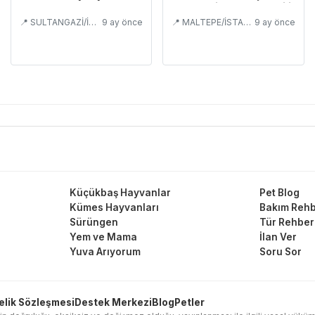
konuşabilen alıştırılabilir
📍 SULTANGAZİ/İSTANBUL
9 ay önce
📍 MALTEPE/İSTANBUL
9 ay önce
Küçükbaş Hayvanlar
Pet Blog
Kümes Hayvanları
Bakım Rehb
Sürüngen
Tür Rehber
Yem ve Mama
İlan Ver
Yuva Arıyorum
Soru Sor
elik Sözleşmesi
Destek Merkezi
Blog
Petler