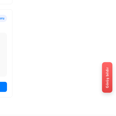
oru
Görüş bildir