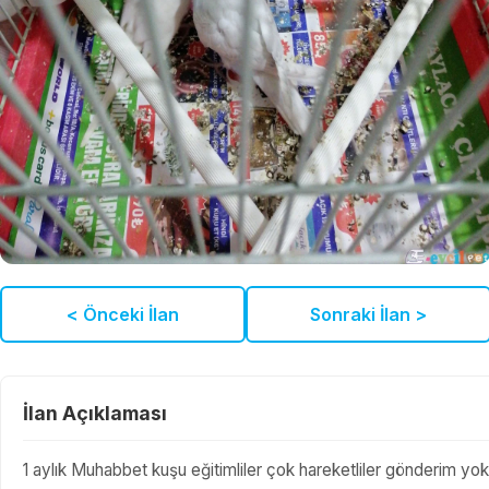
< Önceki İlan
Sonraki İlan >
İlan Açıklaması
1 aylık Muhabbet kuşu eğitimliler çok hareketliler gönderim yok