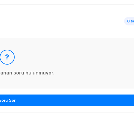
0 s
?
ınlanan soru bulunmuyor.
Soru Sor