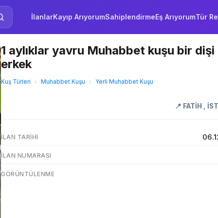
İlanlar
Kayıp Arıyorum
Sahiplendirme
Eş Arıyorum
Tür Re
1 aylıklar yavru Muhabbet kuşu bir dişi 
erkek
Kuş Türleri
›
Muhabbet Kuşu
›
Yerli Muhabbet Kuşu
📍
FATİH
,
İS
06.1
İLAN TARIHI
İLAN NUMARASI
GÖRÜNTÜLENME