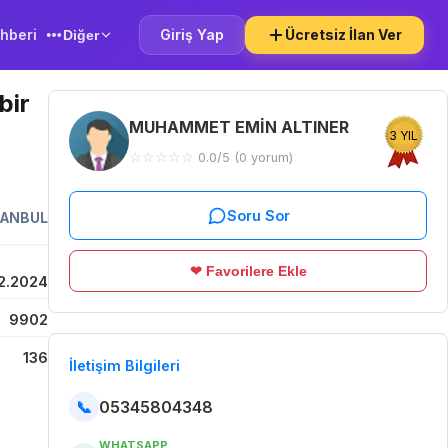
hberi
Giriş Yap
Ücretsiz İlan Ver
Diğer
bir
MUHAMMET EMİN ALTINER
3 YIL
☆
☆
☆
☆
☆
0.0/5 (0 yorum)
Soru Sor
TANBUL
❤ Favorilere Ekle
2.2024
9902
136
İletişim Bilgileri
📞
05345804348
WHATSAPP