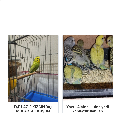
EŞE HAZIR KIZGIN DİŞİ
Yavru Albino Lutino yerli
MUHABBET KUŞUM
konuşturulabilen