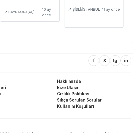
10 ay
📍 ŞİŞLİ/İSTANBUL
11 ay önce
📍 BAYRAMPAŞA/İSTANBUL
önce
f
X
Ig
in
Hakkımızda
eri
Bize Ulaşın
i
Gizlilik Politikası
Sıkça Sorulan Sorular
Kullanım Koşulları