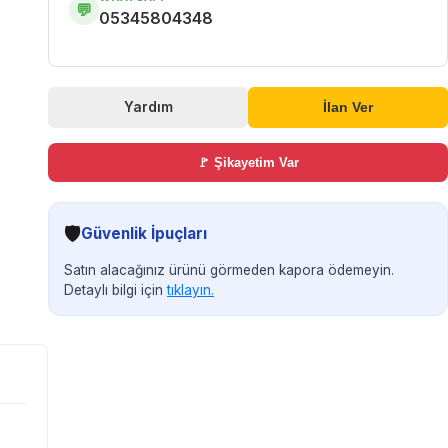
💬
05345804348
Yardım
İlan Ver
🚩 Şikayetim Var
🛡️
Güvenlik İpuçları
Satın alacağınız ürünü görmeden kapora ödemeyin.
Detaylı bilgi için
tıklayın.