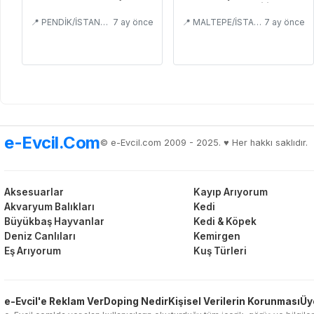
alıştırılabilir
📍 PENDİK/İSTANBUL
7 ay önce
📍 MALTEPE/İSTANBUL
7 ay önce
e-Evcil.Com
© e-Evcil.com 2009 - 2025. ♥️ Her hakkı saklıdır.
Aksesuarlar
Kayıp Arıyorum
Akvaryum Balıkları
Kedi
Büyükbaş Hayvanlar
Kedi & Köpek
Deniz Canlıları
Kemirgen
Eş Arıyorum
Kuş Türleri
e-Evcil'e Reklam Ver
Doping Nedir
Kişisel Verilerin Korunması
Üy