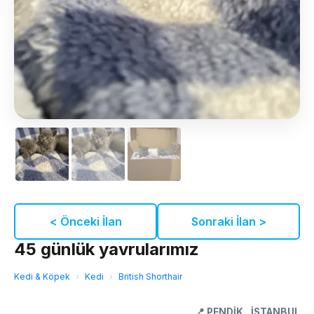
< Önceki İlan
Sonraki İlan >
45 günlük yavrularımız
Kedi & Köpek
›
Kedi
›
British Shorthair
📍
PENDİK
,
İSTANBUL