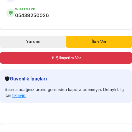
WHATSAPP
💬
05438250026
Yardım
İlan Ver
🚩 Şikayetim Var
🛡️
Güvenlik İpuçları
Satın alacağınız ürünü görmeden kapora ödemeyin. Detaylı bilgi
için
tıklayın.