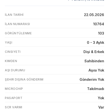
22.05.2026
İLAN TARIHI
10764
İLAN NUMARASI
103
GÖRÜNTÜLENME
0 - 3 Aylık
YAŞI
Dişi & Erkek
CINSIYETI
Sahibinden
KIMDEN
Aşısı Yok
AŞI DURUMU
Gönderim Yok
ŞEHIR DIŞINA GÖNDERIM
Takılmadı
MICROCHIP
Yok
PASAPORT
Var
SCR VARMI