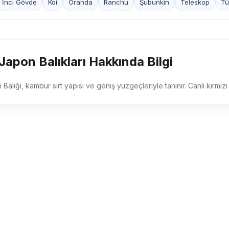
İnci Gövde
Koi
Oranda
Ranchu
Şubunkin
Teleskop
Tü
Japon Balıkları Hakkında Bilgi
alığı, kambur sırt yapısı ve geniş yüzgeçleriyle tanınır. Canlı kırmızı