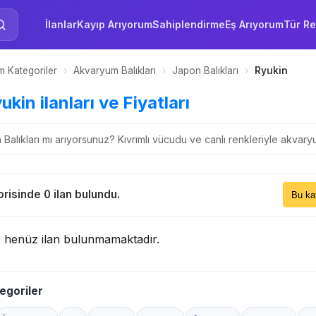
İlanlar
Kayıp Arıyorum
Sahiplendirme
Eş Arıyorum
Tür Re
 Kategoriler
›
Akvaryum Balıkları
›
Japon Balıkları
›
Ryukin
ukin ilanları ve Fiyatları
Balıkları mı arıyorsunuz? Kıvrımlı vücudu ve canlı renkleriyle akvar
Sıral
risinde 0 ilan bulundu.
Bu 
e henüz ilan bulunmamaktadır.
egoriler