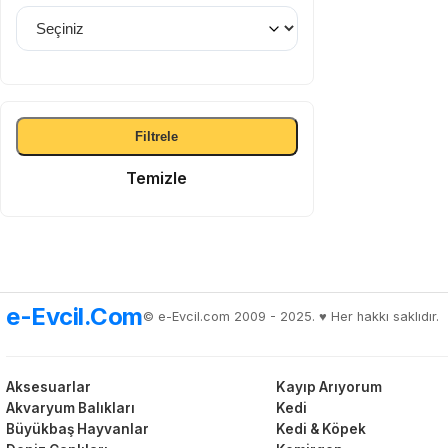
Filtrele
Temizle
e-Evcil.Com
© e-Evcil.com 2009 - 2025. ♥️ Her hakkı saklıdır.
Aksesuarlar
Kayıp Arıyorum
Akvaryum Balıkları
Kedi
Büyükbaş Hayvanlar
Kedi & Köpek