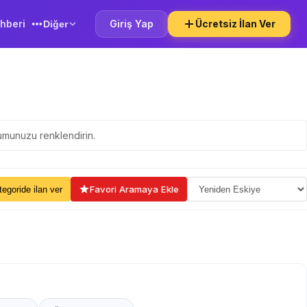
hberi
Giriş Yap
Ücretsiz İlan Ver
Diğer
yumunuzu renklendirin.
ama Seçin
Favori Aramaya Ekle
kategoride ilan ver