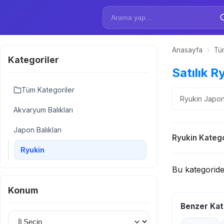
Anasayfa
›
Tüm
Kategoriler
Satılık Ry
Tüm Kategoriler
Ryukin Japon 
Akvaryum Balıkları
Japon Balıkları
Ryukin Katego
Ryukin
Bu kategorid
Konum
Benzer Kat
İl Seçin