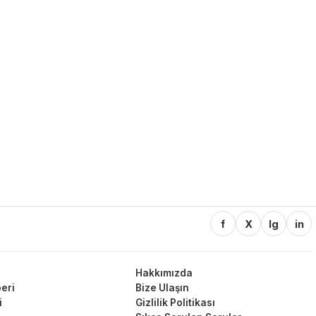
f
X
Ig
in
Hakkımızda
eri
Bize Ulaşın
i
Gizlilik Politikası