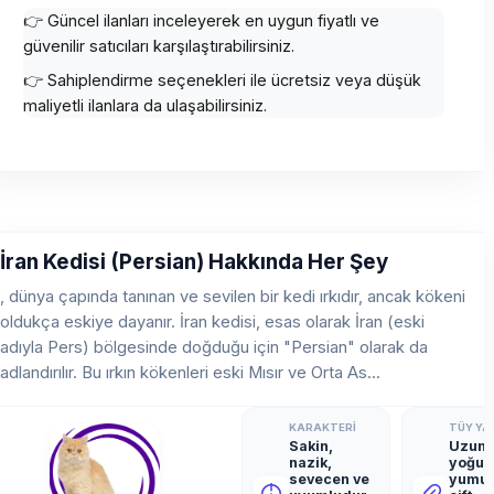
👉 Güncel ilanları inceleyerek en uygun fiyatlı ve
güvenilir satıcıları karşılaştırabilirsiniz.
👉 Sahiplendirme seçenekleri ile ücretsiz veya düşük
maliyetli ilanlara da ulaşabilirsiniz.
İran Kedisi (Persian) Hakkında Her Şey
, dünya çapında tanınan ve sevilen bir kedi ırkıdır, ancak kökeni
oldukça eskiye dayanır. İran kedisi, esas olarak İran (eski
adıyla Pers) bölgesinde doğduğu için "Persian" olarak da
adlandırılır. Bu ırkın kökenleri eski Mısır ve Orta As...
KARAKTERI
TÜY YAP
Sakin,
Uzun,
nazik,
yoğun
sevecen ve
yumuş