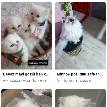
Beyaz mavi gözlü İran kedisi
Minnoş pofuduk safkan iran persian pamuk şeker dişi bebeğim
KÜÇÜKÇEKMECE / İSTANBUL
ETİMESGUT / ANKARA