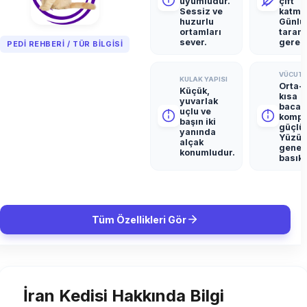
uyumludur.
çift
Sessiz ve
katman
huzurlu
Günlü
ortamları
taram
sever.
gerekt
PEDI REHBERI / TÜR BILGISI
VÜCUT 
KULAK YAPISI
Orta-i
Küçük,
kısa
yuvarlak
bacakl
uçlu ve
kompa
başın iki
güçlü
yanında
Yüzü
alçak
genell
konumludur.
basıkt
Tüm Özellikleri Gör
İran Kedisi Hakkında Bilgi