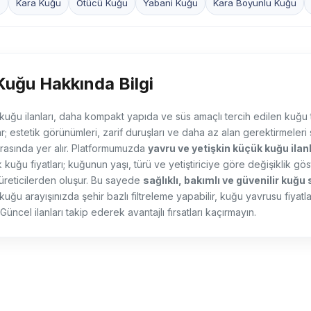
u
Kara Kuğu
Ötücü Kuğu
Yabani Kuğu
Kara Boyunlu Kuğu
uğu Hakkında Bilgi
 kuğu ilanları, daha kompakt yapıda ve süs amaçlı tercih edilen kuğu tü
; estetik görünümleri, zarif duruşları ve daha az alan gerektirmeler
rasında yer alır. Platformumuzda
yavru ve yetişkin küçük kuğu ilanl
kuğu fiyatları; kuğunun yaşı, türü ve yetiştiriciye göre değişiklik gö
üreticilerden oluşur. Bu sayede
sağlıklı, bakımlı ve güvenilir kuğu 
kuğu arayışınızda şehir bazlı filtreleme yapabilir, kuğu yavrusu fiyatlar
. Güncel ilanları takip ederek avantajlı fırsatları kaçırmayın.