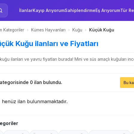
İlanlar
Kayıp Arıyorum
Sahiplendirme
Eş Arıyorum
Tür Re
 Kategoriler
›
Kümes Hayvanları
›
Kuğu
›
Küçük Kuğu
üçük Kuğu ilanları ve Fiyatları
kuğu ilanları ve yavru fiyatları burada! Mini ve süs amaçlı kuğuları inc
Sıral
tegorisinde 0 ilan bulundu.
Bu 
e henüz ilan bulunmamaktadır.
egoriler