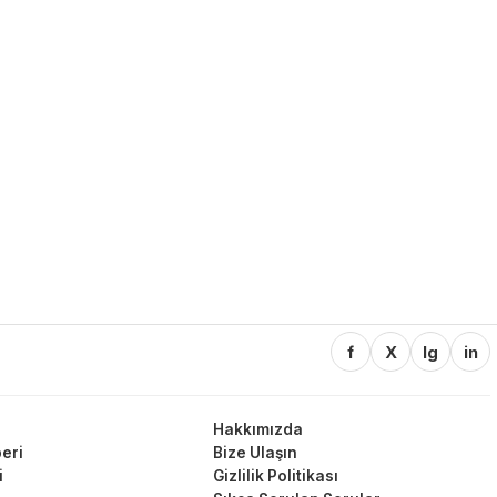
f
X
Ig
in
Hakkımızda
eri
Bize Ulaşın
i
Gizlilik Politikası