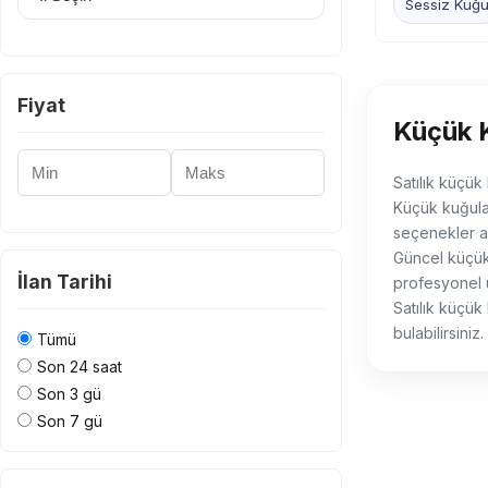
Sessiz Kuğ
Fiyat
Küçük K
Minimum Fiyat
Maksimum Fiyat
Satılık küçük
Küçük kuğular
seçenekler a
Güncel küçük 
İlan Tarihi
profesyonel 
Satılık küçük 
bulabilirsiniz
Tümü
Son 24 saat
Son 3 gü
Son 7 gü