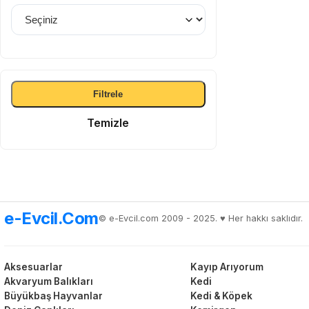
Filtrele
Temizle
e-Evcil.Com
© e-Evcil.com 2009 - 2025. ♥️ Her hakkı saklıdır.
Aksesuarlar
Kayıp Arıyorum
Akvaryum Balıkları
Kedi
Büyükbaş Hayvanlar
Kedi & Köpek