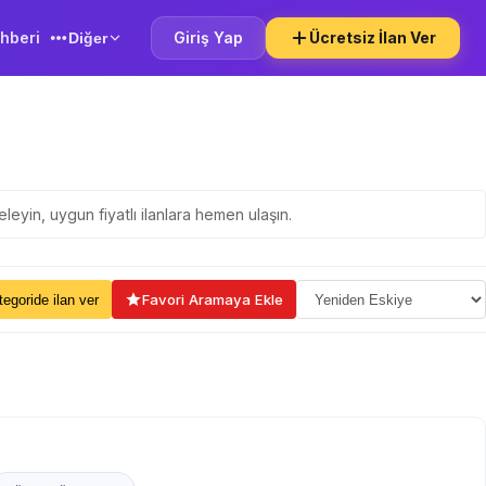
hberi
Giriş Yap
Ücretsiz İlan Ver
Diğer
eleyin, uygun fiyatlı ilanlara hemen ulaşın.
ama Seçin
Favori Aramaya Ekle
kategoride ilan ver