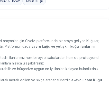
avuk & Horoz
Tavus Kuşu
i arayanlar için Civcivi platformunda bir araya geliyor. Kuğular;
ridir. Platformumuzda
yavru kuğu ve yetişkin kuğu ilanlarını
ktedir. İlanlarımız hem bireysel satıcılardan hem de profesyonel
anlara hızlıca ulaşabilirsiniz.
tırabilir ve bütçenize uygun en iyi ilanları kolayca bulabilirsiniz.
larak merak edilen ve sıkça aranan türlerdir.
e-evcil.com Kuğu