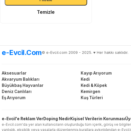
Temizle
e-Evcil.Com
© e-Evcil.com 2009 - 2025. ♥️ Her hakkı saklıdır.
Aksesuarlar
Kayıp Arıyorum
Akvaryum Balıkları
Kedi
Büyükbaş Hayvanlar
Kedi & Köpek
Deniz Canlıları
Kemirgen
Eş Arıyorum
Kuş Türleri
e-Evcil'e Reklam Ver
Doping Nedir
Kişisel Verilerin Korunması
Üy
e-Evcil.com'da yer alan kullanıcıların oluşturduğu tüm içerik, görüş ve bilgiler
yanlışlık, eksiklik veya yasalarla düzenlenmiş kurallara aykırılığından e-Evci