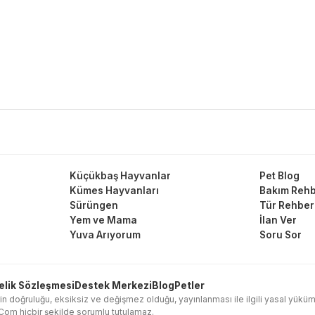
Küçükbaş Hayvanlar
Pet Blog
Kümes Hayvanları
Bakım Rehb
Sürüngen
Tür Rehber
Yem ve Mama
İlan Ver
Yuva Arıyorum
Soru Sor
elik Sözleşmesi
Destek Merkezi
Blog
Petler
in doğruluğu, eksiksiz ve değişmez olduğu, yayınlanması ile ilgili yasal yükümlülük
l.Com hiçbir şekilde sorumlu tutulamaz.