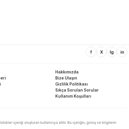
f
X
Ig
in
Hakkımızda
eri
Bize Ulaşın
i
Gizlilik Politikası
Sıkça Sorulan Sorular
Kullanım Koşulları
ler içeriği oluşturan kullanıcıya aittir. Bu içeriğin, görüş ve bilgilerin