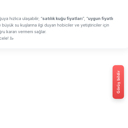
uya hızlıca ulaşabilir; “
satılık kuğu fiyatları
”, “
uygun fiyatlı
büyük su kuşlarına ilgi duyan hobiciler ve yetiştiriciler için
doğru kararı vermeni sağlar.
cele! 🦢
Görüş bildir