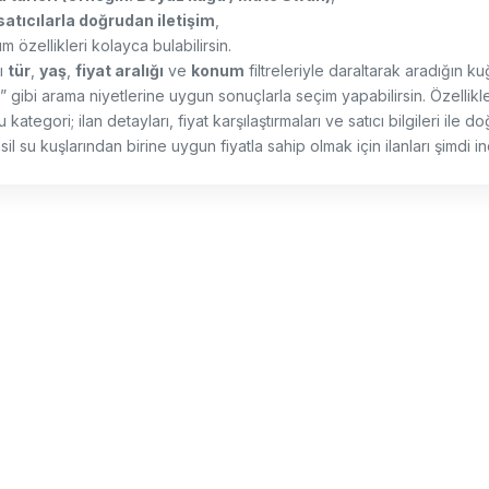
satıcılarla doğrudan iletişim
,
m özellikleri kolayca bulabilirsin.
nı
tür
,
yaş
,
fiyat aralığı
ve
konum
filtreleriyle daraltarak aradığın kuğ
” gibi arama niyetlerine uygun sonuçlarla seçim yapabilirsin. Özellikle 
 kategori; ilan detayları, fiyat karşılaştırmaları ve satıcı bilgileri ile 
l su kuşlarından birine uygun fiyatla sahip olmak için ilanları şimdi in