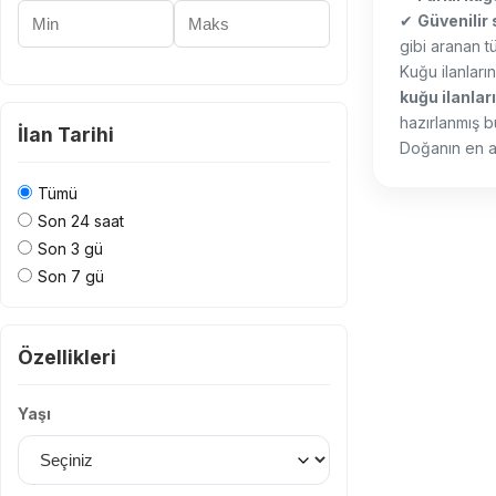
Minimum Fiyat
Maksimum Fiyat
✔
Güvenilir 
gibi aranan tü
Kuğu ilanları
kuğu ilanları
hazırlanmış bu
İlan Tarihi
Doğanın en asi
Tümü
Son 24 saat
Son 3 gü
Son 7 gü
Özellikleri
Yaşı