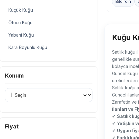
Bıldırcın
Küçük Kuğu
Ötücü Kuğu
Yabani Kuğu
Kuğu Kü
Kara Boyunlu Kuğu
Satılık kuğu 
genellikle sü
Diğer Kuğu Türleri
kolayca incele
Güncel kuğu f
Konum
üreticilerden
Satılık kuğu a
İl Seçin
Güncel ilanlar
Zarafetin ve 
İlanları ve Fi
✔
Satılık kuğ
✔
Yetişkin 
Fiyat
✔
Uygun fiya
✔
Farklı kuğ