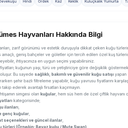
Devekuşu
Hindi
Ördek
Kaz
Keklik
Kuluçkalık Yumurta
T
mes Hayvanları Hakkında Bilgi
ilanları, zarif görünümü ve estetik duruşuyla dikkat çeken kuğu türlerin
s amaçlı, geniş bahçeler ve göletler için tercih edilen özel kuş türle
yebilir, ihtiyacınıza en uygun seçimi yapabilirsiniz.
iyatları; kuğunun yaşı, türü ve yetiştiriciye göre değişiklik gösterme
 oluşur. Bu sayede
sağlıklı, bakımlı ve güvenilir kuğu satışı
yapan il
rarken şehir bazlı filtreleme yapabilir, kuğu yavrusu fiyatlarını karşılaş
ı takip ederek avantajlı fırsatları kaçırmayın.
ihtişamın simgesi olan
kuğular
, hem süs hem de özel çiftlik hayvanı o
yatları
kategorisinde;
u ilanları
,
ve genç kuğular
,
t seçenekleri ve güncel ilanlar
,
u türleri (Örneğin: Beyaz kuğu / Mute Swan)
,