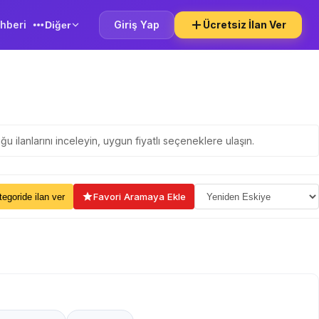
hberi
Giriş Yap
Ücretsiz İlan Ver
Diğer
u ilanlarını inceleyin, uygun fiyatlı seçeneklere ulaşın.
ama Seçin
Favori Aramaya Ekle
kategoride ilan ver