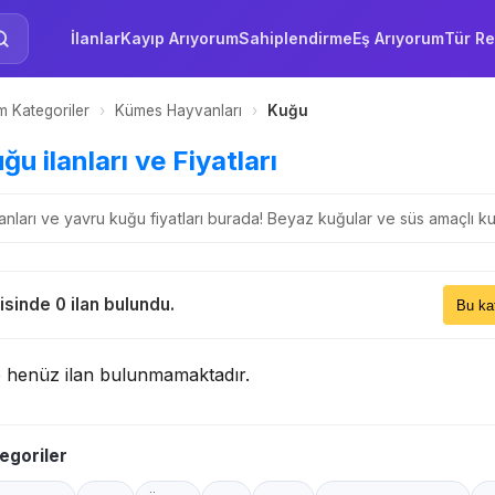
İlanlar
Kayıp Arıyorum
Sahiplendirme
Eş Arıyorum
Tür Re
 Kategoriler
›
Kümes Hayvanları
›
Kuğu
ğu ilanları ve Fiyatları
lanları ve yavru kuğu fiyatları burada! Beyaz kuğular ve süs amaçlı kuğ
Sıral
sinde 0 ilan bulundu.
Bu 
e henüz ilan bulunmamaktadır.
egoriler