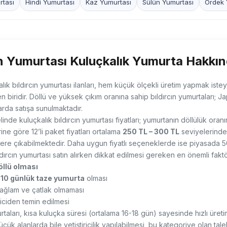
tası
Hindi Yumurtası
Kaz Yumurtası
Sülün Yumurtası
Ördek 
ın Yumurtası Kuluçkalık Yumurta Hakkın
alık bıldırcın yumurtası ilanları, hem küçük ölçekli üretim yapmak isteye
 biridir. Döllü ve yüksek çıkım oranına sahip bıldırcın yumurtaları; Ja
klarda satışa sunulmaktadır.
inde kuluçkalık bıldırcın yumurtası fiyatları; yumurtanın döllülük oran
ine göre 12’li paket fiyatları ortalama
250 TL – 300 TL
seviyelerinde 
ere çıkabilmektedir. Daha uygun fiyatlı seçeneklerde ise piyasada 5
ldırcın yumurtası satın alırken dikkat edilmesi gereken en önemli faktör
öllü olması
10 günlük taze yumurta
olması
ğlam ve çatlak olmaması
ticiden temin edilmesi
urtaları, kısa kuluçka süresi (ortalama 16-18 gün) sayesinde hızlı ür
Küçük alanlarda bile yetiştiricilik yapılabilmesi, bu kategoriye olan ta