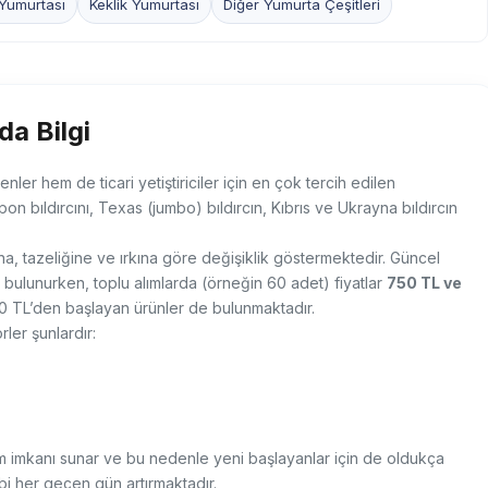
Yumurtası
Keklik Yumurtası
Diğer Yumurta Çeşitleri
da Bilgi
nler hem de ticari yetiştiriciler için en çok tercih edilen
pon bıldırcını, Texas (jumbo) bıldırcın, Kıbrıs ve Ukrayna bıldırcın
ına, tazeliğine ve ırkına göre değişiklik göstermektedir. Güncel
bulunurken, toplu alımlarda (örneğin 60 adet) fiyatlar
750 TL ve
0 TL’den başlayan ürünler de bulunmaktadır.
ler şunlardır:
etim imkanı sunar ve bu nedenle yeni başlayanlar için de oldukça
lebi her geçen gün artırmaktadır.