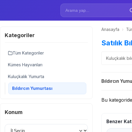
Anasayfa
›
Tüm
Kategoriler
Satılık B
Tüm Kategoriler
Kuluçkalık bıl
Kümes Hayvanları
Kuluçkalık Yumurta
Bıldırcın Yumu
Bıldırcın Yumurtası
Bu kategorid
Konum
Benzer Kat
İl Seçin