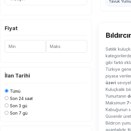
Tavuk Yumur
Fiyat
Bıldırc
Minimum Fiyat
Maksimum Fiyat
Satılık kuluçk
kategorilerden
gibi farklı ır
Türkiye genel
İlan Tarihi
piyasa veriler
üzeri
seviyel
Kuluçkalık bı
Tümü
Yumurtanın
d
Son 24 saat
Maksimum
7-
Son 3 gü
Kabuğunun sa
Son 7 gü
Güvenilir üre
Bıldırcın yum
avantajlıdır. 