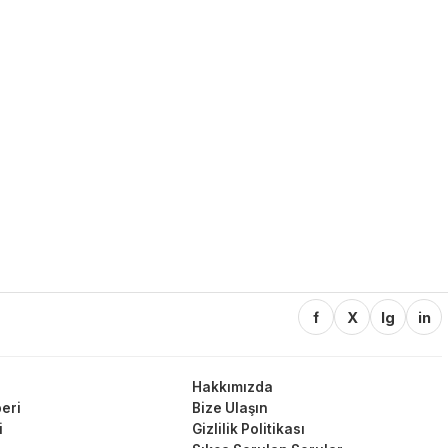
f
X
Ig
in
Hakkımızda
eri
Bize Ulaşın
i
Gizlilik Politikası