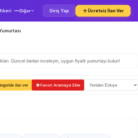
hberi
Giriş Yap
Ücretsiz İlan Ver
Diğer
 Yumurtası
ırkları. Güncel ilanları inceleyin, uygun fiyatlı yumurtayı bulun!
ama Seçin
Favori Aramaya Ekle
kategoride ilan ver