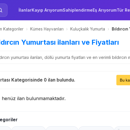
İlanlar
Kayıp Arıyorum
Sahiplendirme
Eş Arıyorum
Tür Re
 Kategoriler
›
Kümes Hayvanları
›
Kuluçkalık Yumurta
›
Bıldırcın
ıldırcın Yumurtası ilanları ve Fiyatları
dırcın yumurtası ilanları, döllü yumurta fiyatları ve en verimli bıldırcın 
Sıral
rtası Kategorisinde 0 ilan bulundu.
Bu 
e henüz ilan bulunmamaktadır.
egoriler