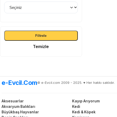
Filtrele
Temizle
e-Evcil.Com
© e-Evcil.com 2009 - 2025. ♥️ Her hakkı saklıdır.
Aksesuarlar
Kayıp Arıyorum
Akvaryum Balıkları
Kedi
Büyükbaş Hayvanlar
Kedi & Köpek