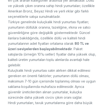
en çok aranan kategoriler arasında yer almaktadır. Döllü
ve yüksek çıkım oranına sahip hindi yumurtaları; özellikle
Amerikan Bronz, Beyaz Hindi ve yerli ırklar gibi farklı
seçeneklerle satışa sunulmaktadır.
Türkiye genelinde kuluçkalık hindi yumurtası fiyatları;
yumurtanın döllülük oranına, tazeliğine, ırkına ve satıcı
güvenilirliğine göre değişiklik göstermektedir. Güncel
ilanlara bakıldığında, özellikle döllü ve kaliteli hindi
yumurtalarının adet fiyatları ortalama olarak
80 TL ve
üzeri seviyelerden başlayabilmektedir
. Paket
satışlarda (örneğin 10’lu setler) fiyatlar daha yüksek olup,
kaliteli üretim yumurtaları toplu alımlarda avantajlı hale
gelebilir.
Kuluçkalık hindi yumurtası satın alırken dikkat edilmesi
gereken en önemli faktörler; yumurtanın döllü olması,
maksimum 7-10 gün içerisinde toplanmış olması ve uygun
saklama koşullarında muhafaza edilmesidir. Ayrıca
güvenilir üreticilerden alınan yumurtalar, kuluçka
sürecinde daha yüksek civciv çıkım oranı sağlar.
Hindi yumurtaları, tavuk yumurtalarına göre daha büyük