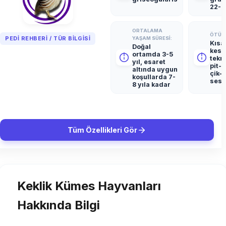
22-2
ORTALAMA
ÖTÜM 
PEDI REHBERI / TÜR BILGISI
YAŞAM SÜRESI:
Kısa
Doğal
kesk
ortamda 3-5
tekr
yıl, esaret
pit-p
altında uygun
çik-ç
koşullarda 7-
sesl
8 yıla kadar
Tüm Özellikleri Gör
Keklik Kümes Hayvanları
Hakkında Bilgi