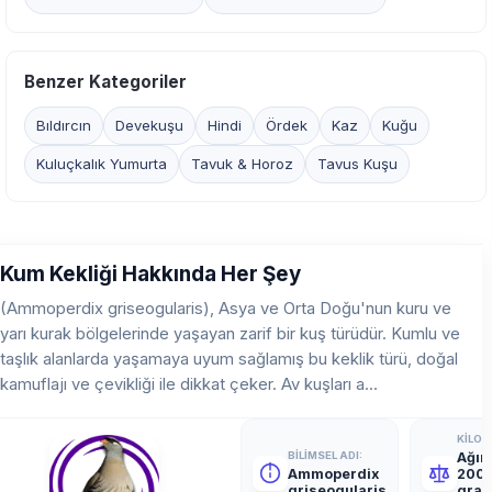
Benzer Kategoriler
Bıldırcın
Devekuşu
Hindi
Ördek
Kaz
Kuğu
Kuluçkalık Yumurta
Tavuk & Horoz
Tavus Kuşu
Kum Kekliği Hakkında Her Şey
(Ammoperdix griseogularis), Asya ve Orta Doğu'nun kuru ve
yarı kurak bölgelerinde yaşayan zarif bir kuş türüdür. Kumlu ve
taşlık alanlarda yaşamaya uyum sağlamış bu keklik türü, doğal
kamuflajı ve çevikliği ile dikkat çeker. Av kuşları a...
KILO &
BILIMSEL ADI:
Ağırl
Ammoperdix
200
griseogularis
gram