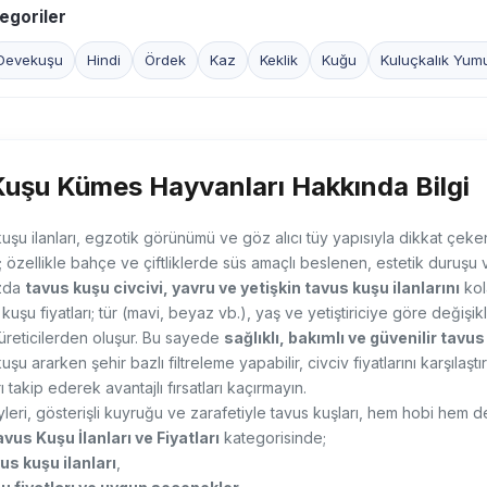
egoriler
Devekuşu
Hindi
Ördek
Kaz
Keklik
Kuğu
Kuluçkalık Yum
uşu Kümes Hayvanları Hakkında Bilgi
kuşu ilanları, egzotik görünümü ve göz alıcı tüy yapısıyla dikkat çeken
; özellikle bahçe ve çiftliklerde süs amaçlı beslenen, estetik duruşu v
zda
tavus kuşu civcivi, yavru ve yetişkin tavus kuşu ilanlarını
kola
kuşu fiyatları; tür (mavi, beyaz vb.), yaş ve yetiştiriciye göre değişi
üreticilerden oluşur. Bu sayede
sağlıklı, bakımlı ve güvenilir tavus
kuşu ararken şehir bazlı filtreleme yapabilir, civciv fiyatlarını karşılaşt
ı takip ederek avantajlı fırsatları kaçırmayın.
eri, gösterişli kuyruğu ve zarafetiyle tavus kuşları, hem hobi hem de ç
vus Kuşu İlanları ve Fiyatları
kategorisinde;
vus kuşu ilanları
,