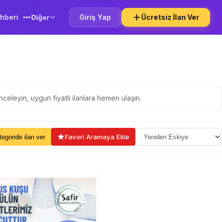
hberi
Giriş Yap
Ücretsiz İlan Ver
Diğer
inceleyin, uygun fiyatlı ilanlara hemen ulaşın.
ama Seçin
Favori Aramaya Ekle
kategoride ilan ver