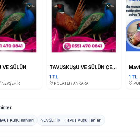
 VE SÜLÜN
TAVUSKUŞU VE SÜLÜN ÇEŞİTLERİ MEVCUTTUR
1 TL
1 TL
/ NEVŞEHİR
POLATLI / ANKARA
POL
irler
vus Kuşu ilanları
NEVŞEHİR - Tavus Kuşu ilanları