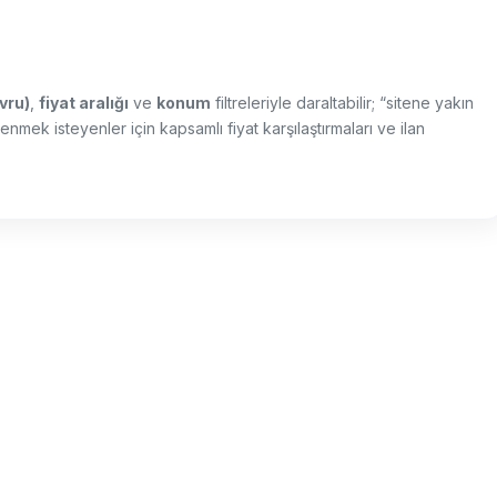
vru)
,
fiyat aralığı
ve
konum
filtreleriyle daraltabilir; “sitene yakın
lenmek isteyenler için kapsamlı fiyat karşılaştırmaları ve ilan