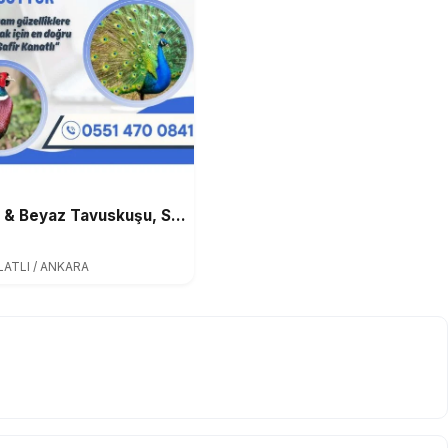
Mavi & Beyaz Tavuskuşu, Sülün ve Keklik Çeşitleri Satışta!
ATLI / ANKARA