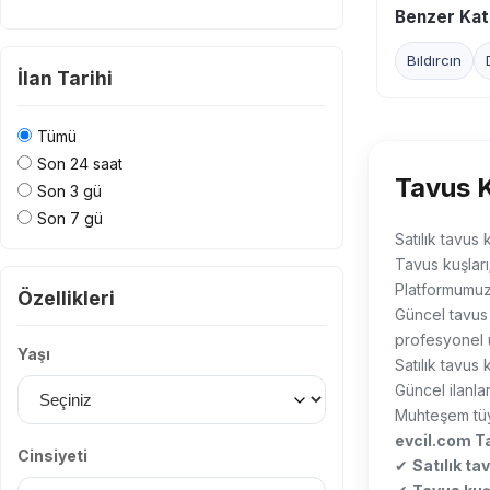
Benzer Kat
Bıldırcın
İlan Tarihi
Tümü
Son 24 saat
Tavus K
Son 3 gü
Son 7 gü
Satılık tavus 
Tavus kuşları
Platformumu
Özellikleri
Güncel tavus 
profesyonel 
Yaşı
Satılık tavus 
Güncel ilanlar
Muhteşem tüyl
evcil.com Ta
Cinsiyeti
✔
Satılık ta