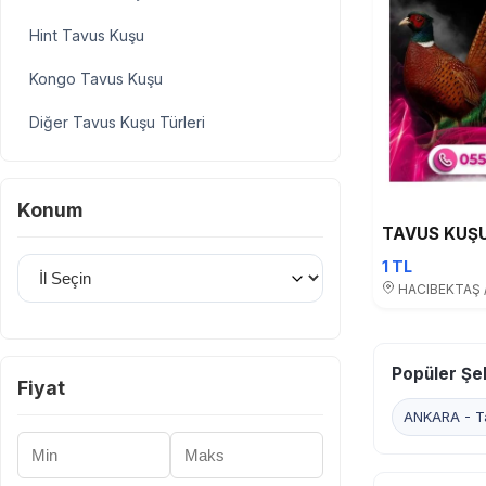
Hint Tavus Kuşu
Kongo Tavus Kuşu
Diğer Tavus Kuşu Türleri
Konum
TAVUS KUŞU
İl Seçin
1 TL
HACIBEKTAŞ 
Popüler Şeh
Fiyat
ANKARA - Ta
Minimum Fiyat
Maksimum Fiyat