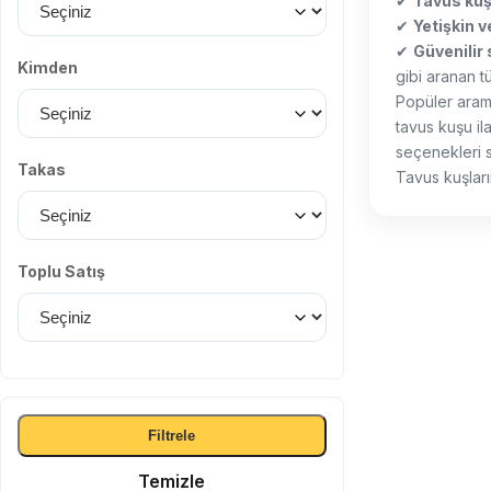
✔
Tavus kuş
✔
Yetişkin v
✔
Güvenilir 
Kimden
gibi aranan tü
Popüler arama
tavus kuşu ila
seçenekleri s
Takas
Tavus kuşları
Toplu Satış
Filtrele
Temizle