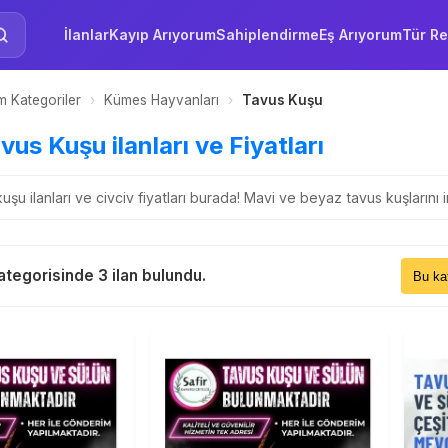
İlanlar
Kayıp Arıyorum
Sahiplendirme
Eş Arıyorum
Tür Re
 Kategoriler
›
Kümes Hayvanları
›
Tavus Kuşu
avus Kuşu ilanları ve Fiyatları
kuşu ilanları ve civciv fiyatları burada! Mavi ve beyaz tavus kuşlarını 
Sıral
tegorisinde 3 ilan bulundu.
Bu 