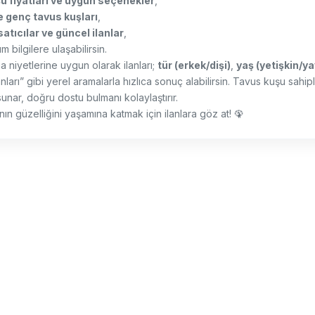
u fiyatları ve uygun seçenekler
,
e genç tavus kuşları
,
satıcılar ve güncel ilanlar
,
m bilgilere ulaşabilirsin.
 niyetlerine uygun olarak ilanları;
tür (erkek/dişi)
,
yaş (yetişkin/ya
nları” gibi yerel aramalarla hızlıca sonuç alabilirsin. Tavus kuşu sahip
unar, doğru dostu bulmanı kolaylaştırır.
nın güzelliğini yaşamına katmak için ilanlara göz at! 🦚