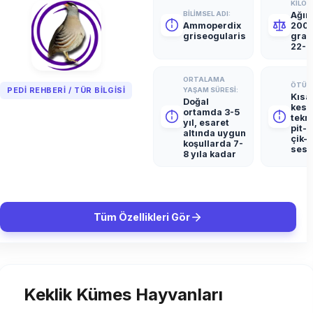
KILO &
BILIMSEL ADI:
Ağırl
Ammoperdix
200
griseogularis
gram
22-2
ORTALAMA
ÖTÜM 
PEDI REHBERI / TÜR BILGISI
YAŞAM SÜRESI:
Kısa
Doğal
kesk
ortamda 3-5
tekr
yıl, esaret
pit-p
altında uygun
çik-ç
koşullarda 7-
sesl
8 yıla kadar
Tüm Özellikleri Gör
Keklik Kümes Hayvanları