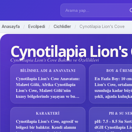
Anasayfa
/
Evcilpedi
/
Cichlidler
/
Cynotilapia Lion's Cove
Cynotilapia Lion's
Cynotilapia Lion's Cove Bakımı ve Özellikleri
BILIMSEL ADI & ANAVATANI
BOY & ÜREM
Cynotilapia Lion's Cove Anavatanı:
En Fazla Boy: 10 cm
Malawi Gölü, Afrika Cynotilapia
Lion's Cove, ortala
Lion's Cove, Malawi Gölü'nün
uzunluğa kadar büyü
kuzey bölgelerinde yaşayan ve bu
şekli, ağızda kuluç
bölgede özgün...
özelliğine sahiptir.
KARAKTERI
PH & SU SE
Cynotilapia Lion's Cove, agresif ve
pH: 7.5 - 8.5 Su Sertl
bölgeci bir balıktır. Kendi alanını
dGH Cynotilapia Lio