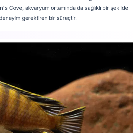
n's Cove, akvaryum ortamında da sağlıklı bir şekilde
 deneyim gerektiren bir süreçtir.