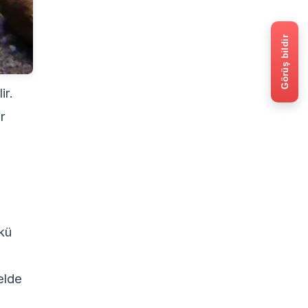
Görüş bildir
ir.
r
nkü
elde