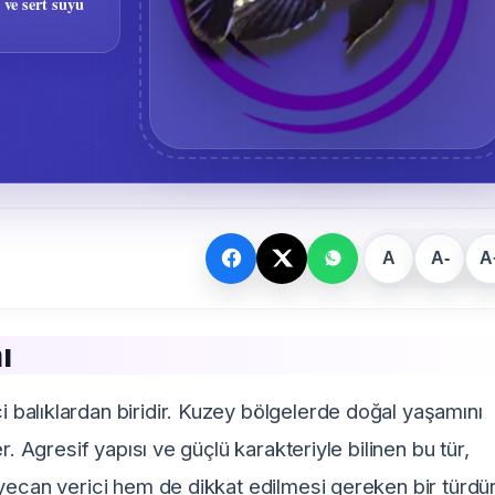
 ve sert suyu
A
A-
A
ı
 balıklardan biridir. Kuzey bölgelerde doğal yaşamını
r. Agresif yapısı ve güçlü karakteriyle bilinen bu tür,
yecan verici hem de dikkat edilmesi gereken bir türdür