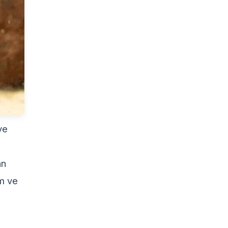
ve
an
um ve