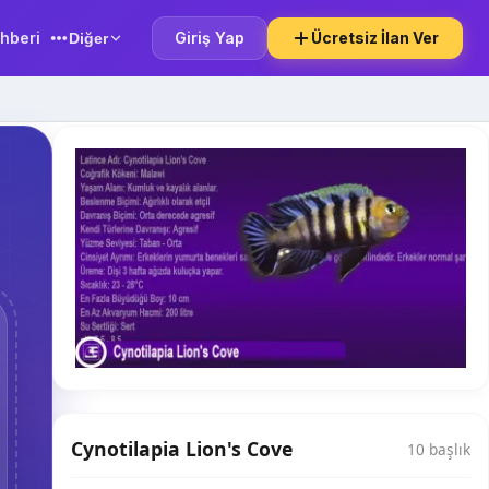
hberi
Giriş Yap
Ücretsiz İlan Ver
Diğer
Cynotilapia Lion's Cove
10 başlık