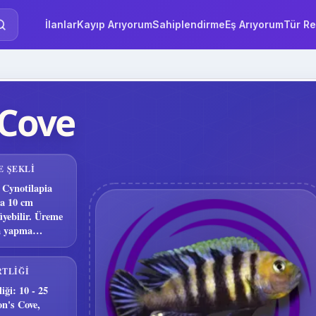
İlanlar
Kayıp Arıyorum
Sahiplendirme
Eş Arıyorum
Tür Re
 Cove
E ŞEKLI
 Cynotilapia
ma 10 cm
yebilir. Üreme
ka yapma
RTLIĞI
iği: 10 - 25
n's Cove,