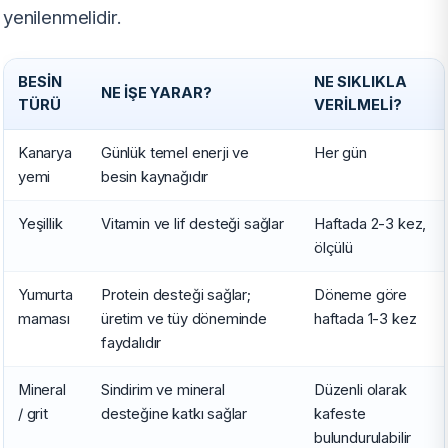
yenilenmelidir.
BESIN
NE SIKLIKLA
NE İŞE YARAR?
TÜRÜ
VERILMELI?
Kanarya
Günlük temel enerji ve
Her gün
yemi
besin kaynağıdır
Yeşillik
Vitamin ve lif desteği sağlar
Haftada 2-3 kez,
ölçülü
Yumurta
Protein desteği sağlar;
Döneme göre
maması
üretim ve tüy döneminde
haftada 1-3 kez
faydalıdır
Mineral
Sindirim ve mineral
Düzenli olarak
/ grit
desteğine katkı sağlar
kafeste
bulundurulabilir