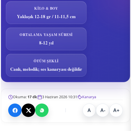
KILO & BOY
Yaklaşık 12-18 gr / 11-11,5 cm
ORTALAMA YAŞAM SÜRESI
8-12 yıl
ÖTÜM ŞEKLI
Canlı, melodik; ses kanaryası değildir
Okuma:
17 dk
3 Haziran 2026 10:31
Kanarya
A
A-
A+