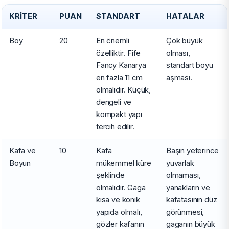
KRITER
PUAN
STANDART
HATALAR
Boy
20
En önemli
Çok büyük
özelliktir. Fife
olması,
Fancy Kanarya
standart boyu
en fazla 11 cm
aşması.
olmalıdır. Küçük,
dengeli ve
kompakt yapı
tercih edilir.
Kafa ve
10
Kafa
Başın yeterince
Boyun
mükemmel küre
yuvarlak
şeklinde
olmaması,
olmalıdır. Gaga
yanakların ve
kısa ve konik
kafatasının düz
yapıda olmalı,
görünmesi,
gözler kafanın
gaganın büyük