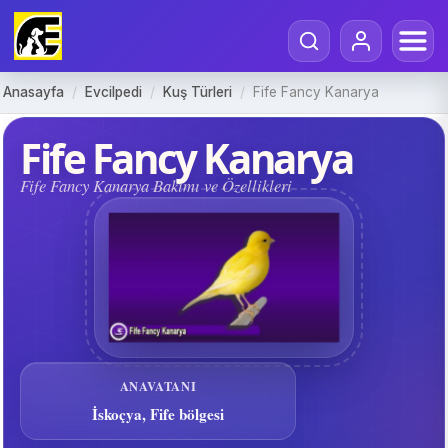
Anasayfa
/
Evcilpedi
/
Kuş Türleri
/
Fife Fancy Kanarya
Fife Fancy Kanarya
Fife Fancy Kanarya Bakımı ve Özellikleri
ANAVATANI
İskoçya, Fife bölgesi