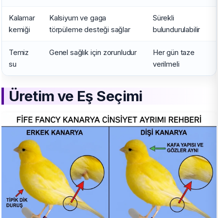
Kalamar
Kalsiyum ve gaga
Sürekli
kemiği
törpüleme desteği sağlar
bulundurulabilir
Temiz
Genel sağlık için zorunludur
Her gün taze
su
verilmeli
Üretim ve Eş Seçimi