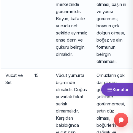
merkezinde
olması, başın iri
görünmelidir.
ve yassı
Boyun, kafa ile
görünmesi,
vücudu net
boynun çok
şekilde ayırmalı;
dolgun olması,
ense derin ve
boğaz ve alın
çukuru belirgin
formunun
olmalıdır.
belirgin
olmaması.
Vücut ve
15
Vücut yumurta
Omuzların çok
Sırt
biçiminde
dar olması,
olmalıdır. Göğüs
göğsün kalp
Konular
yuvarlak fakat
şeklinde
sarkık
görünmemesi,
olmamalıdır.
sırtın düz
Karşıdan
olması,
bakıldığında
böğürlerin
vücut kalp
dağınık ve