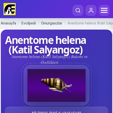
Anasayfa
/
Evcilpedi
/
Omurgasızlar
/
Anentome helena (Katil Sal
Anentome helena
(Katil Salyangoz)
Anentome helena (Katil Salyangoz) Bakımı ve
Özellikleri
BILIMSEL ISMI & ANAVATANI