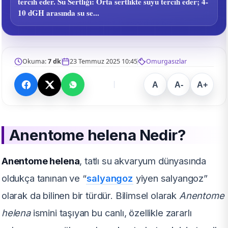
tercih eder. Su Sertliği: Orta sertlikte suyu tercih eder; 4-
10 dGH arasında su se...
Okuma:
7 dk
23 Temmuz 2025 10:45
Omurgasızlar
A
A-
A+
Anentome helena Nedir?
Anentome helena
, tatlı su akvaryum dünyasında
oldukça tanınan ve “
salyangoz
yiyen salyangoz”
olarak da bilinen bir türdür. Bilimsel olarak
Anentome
helena
ismini taşıyan bu canlı, özellikle zararlı