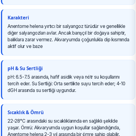
Karakteri
Anentome helena yırtıcı bir salyangoz türüdür ve genellikle
diğer salyangozları avlar. Ancak barışçıl bir doğaya sahiptir,
balıklara zarar vermez. Akvaryumda çoğunlukla dip kısmında
aktif olur ve baze
pH & Su Sertliği
pH: 6.5-7.5 arasında, hafif asidik veya nötr su koşullarını
tercih eder. Su Sertliği: Orta sertlikte suyu tercih eder; 4-10
dGH arasında su sertliği uygundur.
Sıcaklık & Ömrü
22-28°C arasındaki su sıcaklıklarında en sağlıklı şekilde
yaşar. Ömrü: Akvaryumda uygun koşullar sağlandığında,
Anentome helena 2-3 yıl arasında bir ömre sahip olabilir.