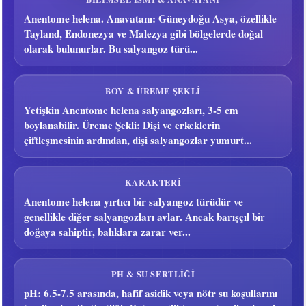
Anentome helena. Anavatanı: Güneydoğu Asya, özellikle
Tayland, Endonezya ve Malezya gibi bölgelerde doğal
olarak bulunurlar. Bu salyangoz türü...
BOY & ÜREME ŞEKLI
Yetişkin Anentome helena salyangozları, 3-5 cm
boylanabilir. Üreme Şekli: Dişi ve erkeklerin
çiftleşmesinin ardından, dişi salyangozlar yumurt...
KARAKTERI
Anentome helena yırtıcı bir salyangoz türüdür ve
genellikle diğer salyangozları avlar. Ancak barışçıl bir
doğaya sahiptir, balıklara zarar ver...
PH & SU SERTLIĞI
pH: 6.5-7.5 arasında, hafif asidik veya nötr su koşullarını