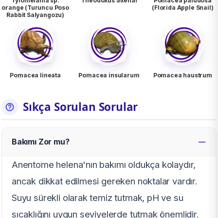
Tylomelania sp.
Theodoxus altenai
Pomacea paludosa
orange (Turuncu Poso
(Florida Apple Snail)
Rabbit Salyangozu)
Pomacea lineata
Pomacea insularum
Pomacea haustrum
Sıkça Sorulan Sorular
Bakımı Zor mu?
Anentome helena'nın bakımı oldukça kolaydır,
ancak dikkat edilmesi gereken noktalar vardır.
Suyu sürekli olarak temiz tutmak, pH ve su
sıcaklığını uygun seviyelerde tutmak önemlidir.