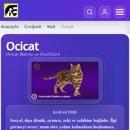
Anasayfa
/
Evcilpedi
/
Kedi
/
Ocicat
Ocicat
Ocicat Bakımı ve Özellikleri
KARAKTERI
Sosyal, dışa dönük, oyuncu, zeki ve sahibine bağlıdır. İlgi
görmeyi sever; uzun süre yalnız kalmaktan hoşlanmaz.