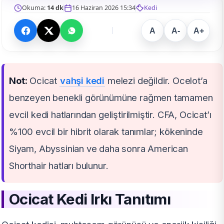
Okuma:
14 dk
16 Haziran 2026 15:34
Kedi
A
A-
A+
Not:
Ocicat
vahşi kedi
melezi değildir. Ocelot’a
benzeyen benekli görünümüne rağmen tamamen
evcil kedi hatlarından geliştirilmiştir. CFA, Ocicat’ı
%100 evcil bir hibrit olarak tanımlar; kökeninde
Siyam, Abyssinian ve daha sonra American
Shorthair hatları bulunur.
Ocicat Kedi Irkı Tanıtımı