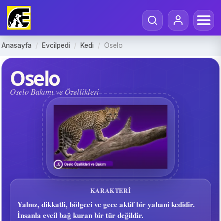
Anasayfa
/
Evcilpedi
/
Kedi
/
Oselo
Oselo
Oselo Bakımı ve Özellikleri
KARAKTERI
Yalnız, dikkatli, bölgeci ve gece aktif bir yabani kedidir.
İnsanla evcil bağ kuran bir tür değildir.