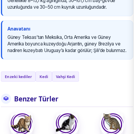
Genellikle 8–15,1 kg ağırlığında, 50–101,1 cm baş-gövde
uzunluğunda ve 30–50 cm kuyruk uzunluğundadır.
Anavatanı
Güney Teksas’tan Meksika, Orta Amerika ve Güney
Amerika boyunca kuzeydoğu Arjantin, güney Brezilya ve
nadiren kuzeybatı Uruguay’a kadar görülür; Şili’de bulunmaz.
En zeki kediler
Kedi
Vahşi Kedi
Benzer Türler