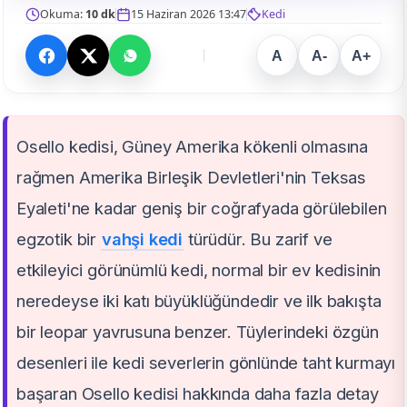
Okuma:
10 dk
15 Haziran 2026 13:47
Kedi
A
A-
A+
Osello kedisi, Güney Amerika kökenli olmasına
rağmen Amerika Birleşik Devletleri'nin Teksas
Eyaleti'ne kadar geniş bir coğrafyada görülebilen
egzotik bir
vahşi kedi
türüdür. Bu zarif ve
etkileyici görünümlü kedi, normal bir ev kedisinin
neredeyse iki katı büyüklüğündedir ve ilk bakışta
bir leopar yavrusuna benzer. Tüylerindeki özgün
desenleri ile kedi severlerin gönlünde taht kurmayı
başaran Osello kedisi hakkında daha fazla detay