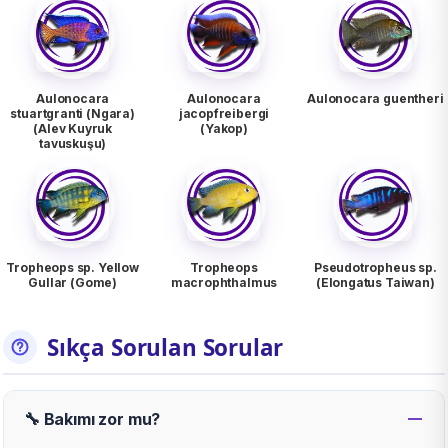
Aulonocara
Aulonocara
Aulonocara guentheri
stuartgranti (Ngara)
jacopfreibergi
(Alev Kuyruk
(Yakop)
tavuskuşu)
Tropheops sp. Yellow
Tropheops
Pseudotropheus sp.
Gullar (Gome)
macrophthalmus
(Elongatus Taiwan)
Sıkça Sorulan Sorular
🔧 Bakımı zor mu?