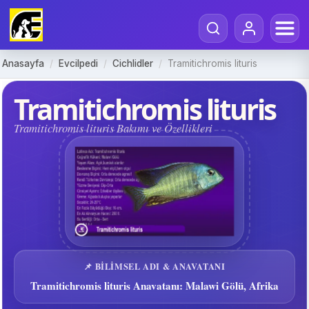
Anasayfa
/
Evcilpedi
/
Cichlidler
/
Tramitichromis lituris
Tramitichromis lituris
Tramitichromis lituris Bakımı ve Özellikleri
📌 BILIMSEL ADI & ANAVATANI
Tramitichromis lituris Anavatanı: Malawi Gölü, Afrika