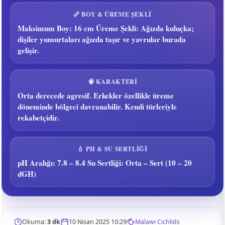
📏 BOY & ÜREME ŞEKLI
Maksimum Boy: 16 cm Üreme Şekli: Ağızda kuluçka;
dişiler yumurtaları ağızda taşır ve yavrular burada
gelişir.
🧠 KARAKTERI
Orta derecede agresif. Erkekler özellikle üreme
döneminde bölgeci davranabilir. Kendi türleriyle
rekabetçidir.
💧 PH & SU SERTLIĞI
pH Aralığı: 7.8 – 8.4 Su Sertliği: Orta – Sert (10 – 20
dGH)
Okuma:
3 dk
10 Nisan 2025 10:29
Malawi Cichlids