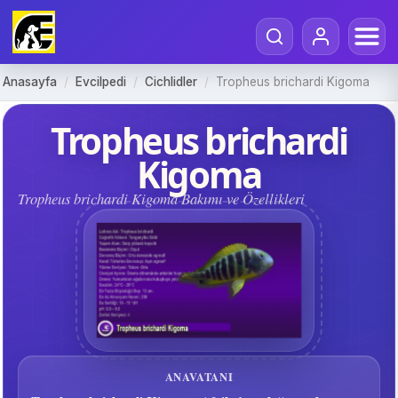
Anasayfa
/
Evcilpedi
/
Cichlidler
/
Tropheus brichardi Kigoma
Tropheus brichardi
Kigoma
Tropheus brichardi Kigoma Bakımı ve Özellikleri
ANAVATANI