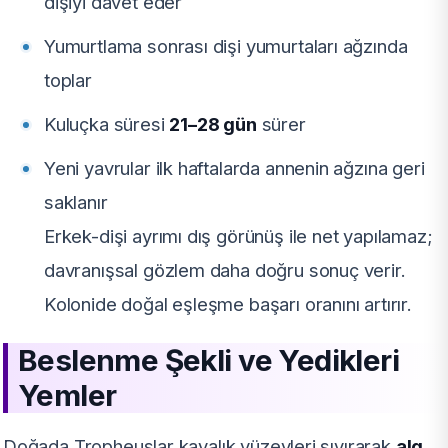
dişiyi davet eder
Yumurtlama sonrası dişi yumurtaları ağzında
toplar
Kuluçka süresi
21–28 gün
sürer
Yeni yavrular ilk haftalarda annenin ağzına geri
saklanır
Erkek-dişi ayrımı dış görünüş ile net yapılamaz;
davranışsal gözlem daha doğru sonuç verir.
Kolonide doğal eşleşme başarı oranını artırır.
Beslenme Şekli ve Yedikleri
Yemler
Doğada Tropheuslar kayalık yüzeyleri sıyırarak
alg