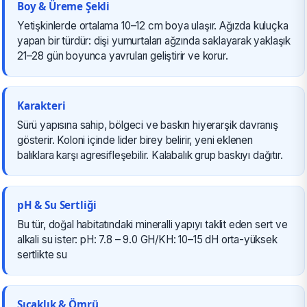
Boy & Üreme Şekli
Yetişkinlerde ortalama 10–12 cm boya ulaşır. Ağızda kuluçka
yapan bir türdür: dişi yumurtaları ağzında saklayarak yaklaşık
21–28 gün boyunca yavruları geliştirir ve korur.
Karakteri
Sürü yapısına sahip, bölgeci ve baskın hiyerarşik davranış
gösterir. Koloni içinde lider birey belirir, yeni eklenen
balıklara karşı agresifleşebilir. Kalabalık grup baskıyı dağıtır.
pH & Su Sertliği
Bu tür, doğal habitatındaki mineralli yapıyı taklit eden sert ve
alkali su ister: pH: 7.8 – 9.0 GH/KH: 10–15 dH orta-yüksek
sertlikte su
Sıcaklık & Ömrü