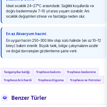
İdeal sıcaklık 24–27°C arasındadır. Sağlıklı koşullarda ve
doğru beslenmeyle 7–10 yıl arası yaşam sürebilir. Ani
sıcaklık değişimleri strese ve hastalığa neden olur.
En az Akvaryum hacmi
En uygun hacim 250–300 litre olup sürü halinde (en az 10–12
birey) bakım önerilir. Büyük tank, bölge çatışmalarını azaltır
ve doğal davranışları gözlemleme şansı verir.
Tanganyika balığı
Tropheus bakımı
Tropheus beslenme
Tropheus brichardi
Tropheus Kigoma
Tropheus ve Petrolar
Benzer Türler