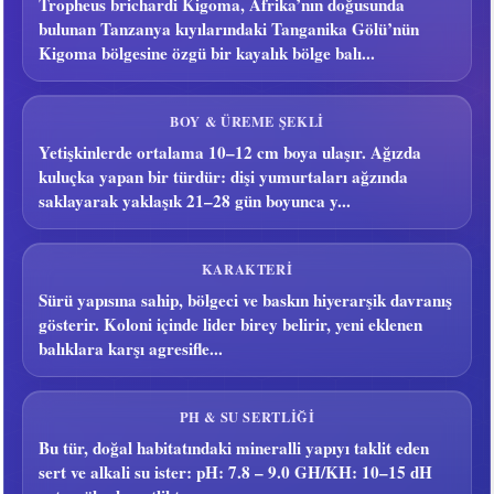
Tropheus brichardi Kigoma, Afrika’nın doğusunda
bulunan Tanzanya kıyılarındaki Tanganika Gölü’nün
Kigoma bölgesine özgü bir kayalık bölge balı...
BOY & ÜREME ŞEKLI
Yetişkinlerde ortalama 10–12 cm boya ulaşır. Ağızda
kuluçka yapan bir türdür: dişi yumurtaları ağzında
saklayarak yaklaşık 21–28 gün boyunca y...
KARAKTERI
Sürü yapısına sahip, bölgeci ve baskın hiyerarşik davranış
gösterir. Koloni içinde lider birey belirir, yeni eklenen
balıklara karşı agresifle...
PH & SU SERTLIĞI
Bu tür, doğal habitatındaki mineralli yapıyı taklit eden
sert ve alkali su ister: pH: 7.8 – 9.0 GH/KH: 10–15 dH