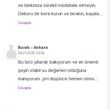
ve tankınıza sürekli müdahale etmeyin.
Dekoru bir kere kurun ve bırakın, kayaları
hareket ettirmek sürü düzenini alt üst
Cevapla
ediyor. Bir de eklenecek balıkları aynı
büyüklükte almak çok işe yarıyor, büyük–
küçük farkı hemen ezilen balık demek.
Burak – Ankara
09.01.2026 23:54
Doğru kurulumla kesinlikle bakılması
Bu türü yıllardır bakıyorum ve en önemli
gereken, izlemesi zevkli bir tür.
şeyin stabil su değerleri olduğuna
inanıyorum. pH düşünce hemen stres
oluyorlar. Haftalık düzenli su değişimi ve
Cevapla
kayalık bol dekor şart. Beslenmede de
spirulina dışında macera aramamak gerek,