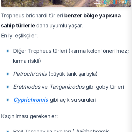
Tropheus brichardi türleri
benzer bölge yapısına
sahip türlerle
daha uyumlu yaşar.
En iyi eşlikçiler:
Diğer Tropheus türleri (karma koloni önerilmez;
kırma riskli)
Petrochromis
(büyük tank şartıyla)
Eretmodus
ve
Tanganicodus
gibi goby türleri
Cyprichromis
gibi açık su sürüleri
Kaçınılması gerekenler:
Etçil Tanganyika avcıları (
Julidochromis,