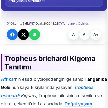
orta-yüksek sertlikte su
Okuma:
5 dk
7 Ocak 2026 13:23
Tanganika Cichlids
A
A-
A+
Tropheus brichardi Kigoma
Tanıtımı
Afrika
’nın eşsiz biyolojik zenginliğe sahip
Tanganika
Gölü
’nün kayalık kıyılarında yaşayan
Tropheus
brichardi
Kigoma
, Tropheus ailesinin en sevilen ve
dikkat çeken türleri arasındadır.
Doğal yaşam