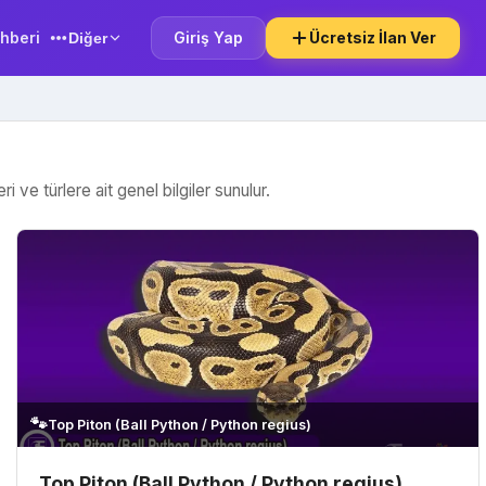
hberi
Giriş Yap
Ücretsiz İlan Ver
Diğer
 ve türlere ait genel bilgiler sunulur.
🐾
Top Piton (Ball Python / Python regius)
Top Piton (Ball Python / Python regius)