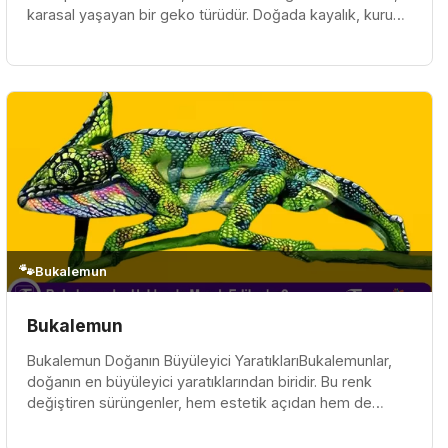
karasal yaşayan bir geko türüdür. Doğada kayalık, kuru
ve yarı kurak alanlard...
🐾
Bukalemun
Bukalemun
Bukalemun Doğanın Büyüleyici YaratıklarıBukalemunlar,
doğanın en büyüleyici yaratıklarından biridir. Bu renk
değiştiren sürüngenler, hem estetik açıdan hem de
biyolojik açıdan dikk...