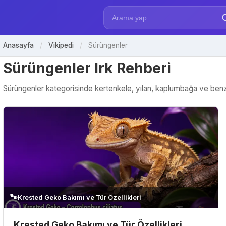
Anasayfa
/
Vikipedi
/
Sürüngenler
Sürüngenler Irk Rehberi
Sürüngenler kategorisinde kertenkele, yılan, kaplumbağa ve benzeri t
🐾
Krested Geko Bakımı ve Tür Özellikleri
Krested Geko Bakımı ve Tür Özellikleri