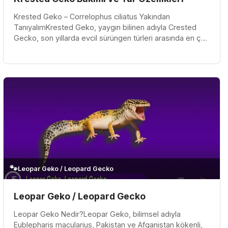
Krested Geko – Correlophus ciliatus Yakından
TanıyalımKrested Geko, yaygın bilinen adıyla Crested
Gecko, son yıllarda evcil sürüngen türleri arasında en çok
ilgi gören gekolardan b...
🐾
Leopar Geko / Leopard Gecko
Leopar Geko / Leopard Gecko
Leopar Geko Nedir?Leopar Geko, bilimsel adıyla
Eublepharis macularius, Pakistan ve Afganistan kökenli,