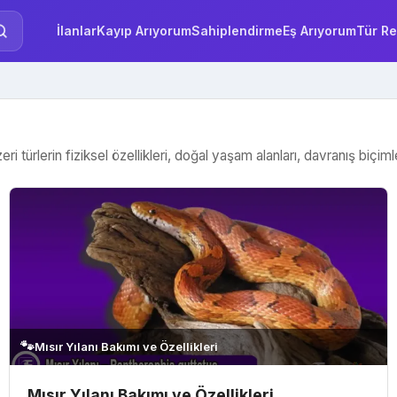
İlanlar
Kayıp Arıyorum
Sahiplendirme
Eş Arıyorum
Tür Re
ürlerin fiziksel özellikleri, doğal yaşam alanları, davranış biçimleri
🐾
Mısır Yılanı Bakımı ve Özellikleri
Mısır Yılanı Bakımı ve Özellikleri