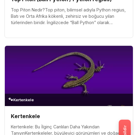
Top Piton Nedir?Top piton, bilimsel adıyla Python regius,
Batı ve Orta Afrika kökenli, zehirsiz ve boğucu yılan
türlerinden biridir. İngilizcede “Ball Python” olarak
bilinmesinin n...
🐾
Kertenkele
Kertenkele
Kertenkele: Bu İlginç Canlıları Daha Yakından
TanıyınKertenkeleler, büyüleyici görünümleri ve doğadaki