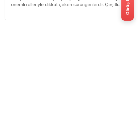
Görüş bildir
önemli rolleriyle dikkat çeken sürüngenlerdir. Çeşitli
özellikleri, ilginç da...