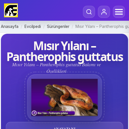
Anasayfa
/
Evcilpedi
/
Sürüngenler
/
Mısır Yılanı – Pantherophis gu
Mısır Yılanı –
Pantherophis guttatus
Mısır Yılanı – Pantherophis guttatus Bakımı ve
Özellikleri
ANAVATANI