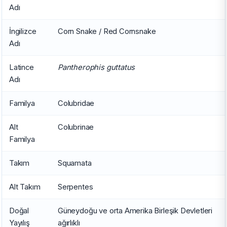
Adı
İngilizce
Corn Snake / Red Cornsnake
Adı
Latince
Pantherophis guttatus
Adı
Familya
Colubridae
Alt
Colubrinae
Familya
Takım
Squamata
Alt Takım
Serpentes
Doğal
Güneydoğu ve orta Amerika Birleşik Devletleri
Yayılış
ağırlıklı