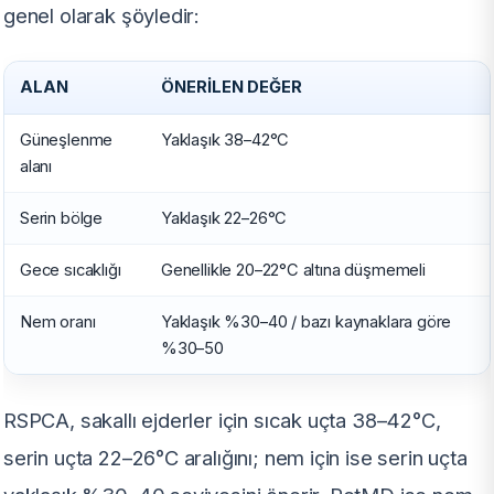
genel olarak şöyledir:
ALAN
ÖNERILEN DEĞER
Güneşlenme
Yaklaşık 38–42°C
alanı
Serin bölge
Yaklaşık 22–26°C
Gece sıcaklığı
Genellikle 20–22°C altına düşmemeli
Nem oranı
Yaklaşık %30–40 / bazı kaynaklara göre
%30–50
RSPCA, sakallı ejderler için sıcak uçta 38–42°C,
serin uçta 22–26°C aralığını; nem için ise serin uçta