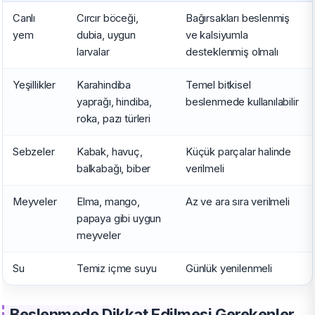
Canlı
Cırcır böceği,
Bağırsakları beslenmiş
yem
dubia, uygun
ve kalsiyumla
larvalar
desteklenmiş olmalı
Yeşillikler
Karahindiba
Temel bitkisel
yaprağı, hindiba,
beslenmede kullanılabilir
roka, pazı türleri
Sebzeler
Kabak, havuç,
Küçük parçalar halinde
balkabağı, biber
verilmeli
Meyveler
Elma, mango,
Az ve ara sıra verilmeli
papaya gibi uygun
meyveler
Su
Temiz içme suyu
Günlük yenilenmeli
Beslenmede Dikkat Edilmesi Gerekenler