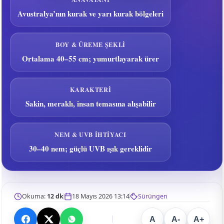
Avustralya’nın kurak ve yarı kurak bölgeleri
BOY & ÜREME ŞEKLI
Ortalama 40–55 cm; yumurtlayarak ürer
KARAKTERI
Sakin, meraklı, insan temasına alışabilir
NEM & UVB İHTIYACI
30–40 nem; güçlü UVB ışık gereklidir
Okuma:
12 dk
18 Mayıs 2026 13:14
Sürüngen
A
A-
A+