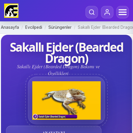
Anasayfa
/
Evcilpedi
/
Sürüngenler
/
Sakallı Ejder (Bearded Drago
Sakallı Ejder (Bearded
Dragon)
Sakallı Ejder (Bearded Dragon) Bakımı ve
Özellikleri
ANAVATANI