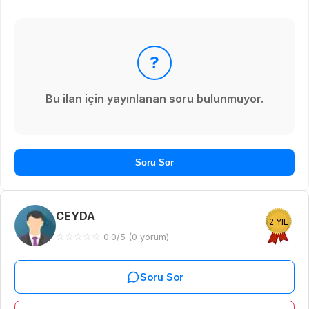
?
Bu ilan için yayınlanan soru bulunmuyor.
Soru Sor
CEYDA
2 YIL
☆
☆
☆
☆
☆
0.0/5 (0 yorum)
Soru Sor