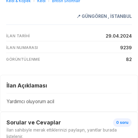
Kedi & Köpek
›
Kedi
›
British Shorthair
📍
GÜNGÖREN
,
İSTANBUL
29.04.2024
İLAN TARIHI
9239
İLAN NUMARASI
82
GÖRÜNTÜLENME
İlan Açıklaması
Yardımcı oluyorum acil
Sorular ve Cevaplar
0 soru
İlan sahibiyle merak ettiklerinizi paylaşın, yanıtlar burada
listelenir.