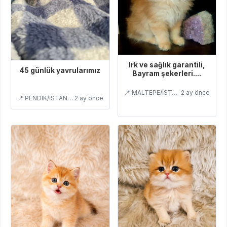
Irk ve sağlık garantili,
45 günlük yavrularımız
Bayram şekerleri....
📍 MALTEPE/İSTANBUL
2 ay önce
📍 PENDİK/İSTANBUL
2 ay önce