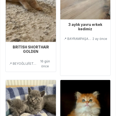
3 aylık yavru erkek
kedimiz
📍 BAYRAMPAŞA/İSTANBUL
2 ay önce
BRİTİSH SHORTHAİR
GOLDEN
16 gün
📍 BEYOĞLU/İSTANBUL
önce