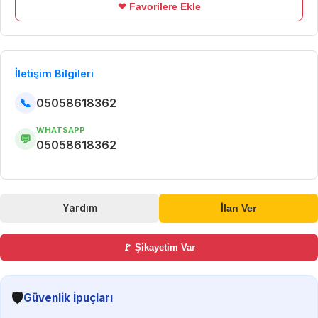
❤ Favorilere Ekle
İletişim Bilgileri
📞
05058618362
WHATSAPP
💬
05058618362
Yardım
İlan Ver
🚩 Şikayetim Var
🛡️
Güvenlik İpuçları