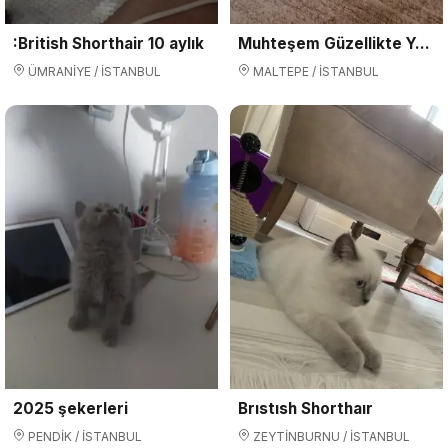
:British Shorthair 10 aylık
Muhteşem Güzellikte Yavrularımız ırk ve sağlık garantilidir.
ÜMRANİYE / İSTANBUL
MALTEPE / İSTANBUL
2025 şekerleri
Brıstısh Shorthaır
PENDİK / İSTANBUL
ZEYTİNBURNU / İSTANBUL