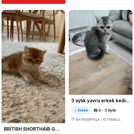
3 aylık yavru erkek kedimiz
♂ Erkek
🎂 0 - 3 Aylık
BAYRAMPAŞA / İSTANBUL
BRİTİSH SHORTHAİR GOLDEN