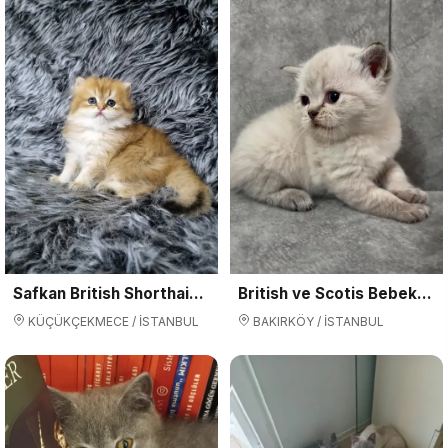
Safkan British Shorthair Yavrular | Ev Üretimi, Sağlıklı ve Organik
British ve Scotis Bebeklerimiz...
KÜÇÜKÇEKMECE / İSTANBUL
BAKIRKÖY / İSTANBUL