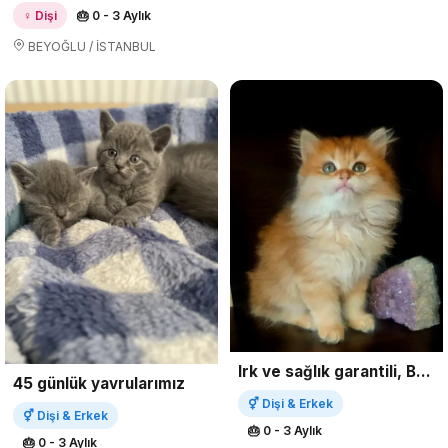
♀ Dişi
🎂 0 - 3 Aylık
BEYOĞLU / İSTANBUL
Irk ve sağlık garantili, Bayram şekerleri....
45 günlük yavrularımız
⚥ Dişi & Erkek
⚥ Dişi & Erkek
🎂 0 - 3 Aylık
🎂 0 - 3 Aylık