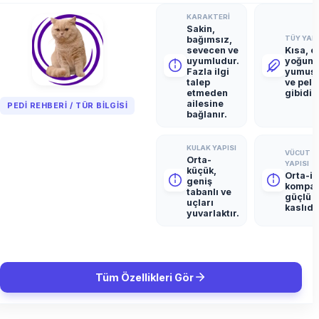
KARAKTERI
Sakin,
bağımsız,
TÜY YAPI
sevecen ve
Kısa, ç
uyumludur.
yoğun,
Fazla ilgi
yumuş
talep
ve pelu
etmeden
gibidir.
ailesine
PEDI REHBERI / TÜR BILGISI
bağlanır.
KULAK YAPISI
VÜCUT
Orta-
YAPISI
küçük,
Orta-iri
geniş
kompak
tabanlı ve
güçlü 
uçları
kaslıdır
yuvarlaktır.
Tüm Özellikleri Gör