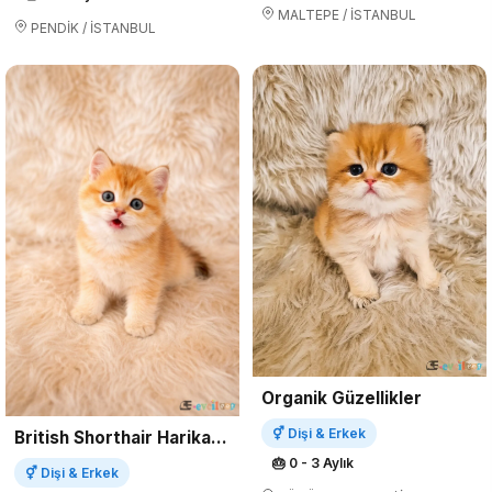
MALTEPE / İSTANBUL
PENDİK / İSTANBUL
Organik Güzellikler
⚥ Dişi & Erkek
British Shorthair Harika Yavrular
🎂 0 - 3 Aylık
⚥ Dişi & Erkek