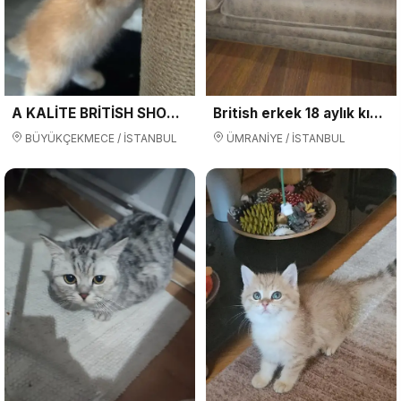
A KALİTE BRİTİSH SHORTHAİR GOLD ve blupoint- silvır yavruyavrular
British erkek 18 aylık kısır değil üçretsiz sahiplenmek isteyen
BÜYÜKÇEKMECE / İSTANBUL
ÜMRANİYE / İSTANBUL